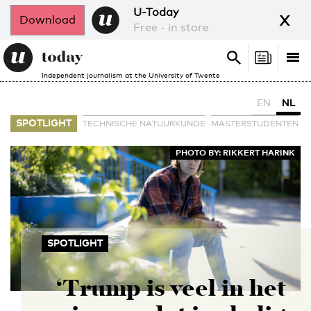
x
U-Today
Download
Free - in store
Search
Tog
Search
Independent journalism at the University of Twente
nav
EN
NL
SPOTLIGHT
TECHNISCHE NATUURKUNDE
MASTERSTUDENTEN
PHOTO BY: RIKKERT HARINK
SPOTLIGHT
‘Trump is veel in het