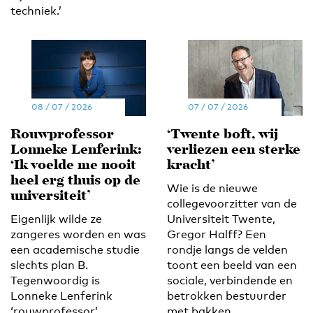
techniek.’
08 / 07 / 2026
07 / 07 / 2026
Rouwprofessor
‘Twente boft, wij
Lonneke Lenferink:
verliezen een sterke
‘Ik voelde me nooit
kracht’
heel erg thuis op de
Wie is de nieuwe
universiteit’
collegevoorzitter van de
Eigenlijk wilde ze
Universiteit Twente,
zangeres worden en was
Gregor Halff? Een
een academische studie
rondje langs de velden
slechts plan B.
toont een beeld van een
Tegenwoordig is
sociale, verbindende en
Lonneke Lenferink
betrokken bestuurder
‘rouwprofessor’,
met bakken