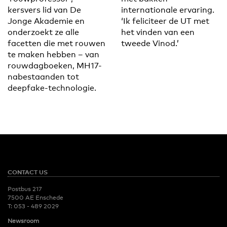
kersvers lid van De
internationale ervaring.
Jonge Akademie en
‘Ik feliciteer de UT met
onderzoekt ze alle
het vinden van een
facetten die met rouwen
tweede Vinod.’
te maken hebben – van
rouwdagboeken, MH17-
nabestaanden tot
deepfake-technologie.
CONTACT US
Postbus 217
7500 AE Enschede
T:
053 - 489 2029
Newsroom