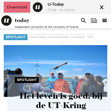
x
U-Today
Download
Free - in store
Search
Tog
Search
Independent journalism at the University of Twente
nav
SPOTLIGHT
PERSONEELSVERENIGING
UT-KRING
TRIP
SPOTLIGHT
Het leven is goed, bij
de UT-Kring