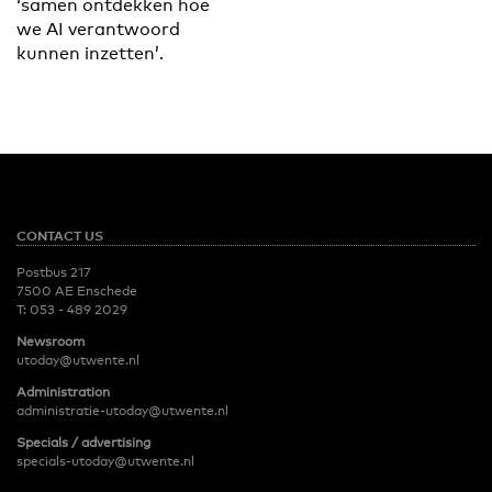
‘samen ontdekken hoe
we AI verantwoord
kunnen inzetten’.
CONTACT US
Postbus 217
7500 AE Enschede
T:
053 - 489 2029
Newsroom
utoday@utwente.nl
Administration
administratie-utoday@utwente.nl
Specials / advertising
specials-utoday@utwente.nl