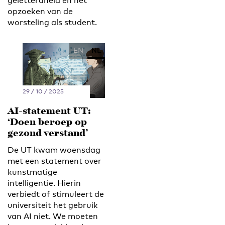
geletterdheid en het
opzoeken van de
worsteling als student.
EN
NL
29 / 10 / 2025
AI-statement UT:
‘Doen beroep op
gezond verstand’
De UT kwam woensdag
met een statement over
kunstmatige
intelligentie. Hierin
verbiedt of stimuleert de
universiteit het gebruik
van AI niet. We moeten