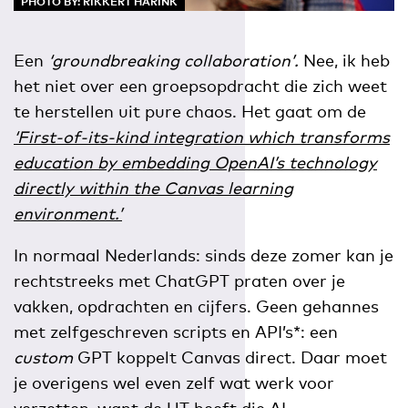
PHOTO BY: RIKKERT HARINK
Een
‘groundbreaking collaboration’.
Nee, ik heb
het niet over een groepsopdracht die zich weet
te herstellen uit pure chaos. Het gaat om de
‘First-of-its-kind integration which transforms
education by embedding OpenAI’s technology
directly within the Canvas learning
environment.’
In normaal Nederlands: sinds deze zomer kan je
rechtstreeks met ChatGPT praten over je
vakken, opdrachten en cijfers. Geen gehannes
met zelfgeschreven scripts en API’s*: een
custom
GPT koppelt Canvas direct. Daar moet
je overigens wel even zelf wat werk voor
verzetten, want de UT heeft die AI-