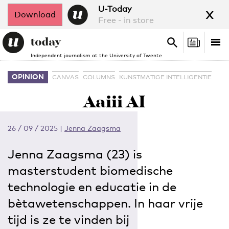
x
U-Today
Download
Free - in store
Search
Tog
Search
Independent journalism at the University of Twente
nav
OPINION
CANVAS
COLUMNS
KUNSTMATIGE INTELLIGENTIE
Aaiii AI
26 / 09 / 2025
|
Jenna Zaagsma
Jenna Zaagsma (23) is
masterstudent biomedische
technologie en educatie in de
bètawetenschappen. In haar vrije
tijd is ze te vinden bij