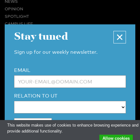
NEWS
OPINION
SPOTLIGHT
CAMPUS LIFE
VIDEO
Stay tuned
MAGAZINES
BUSINESS & CAREER
Sign up for our weekly newsletter.
ADVERTISING & SERVICES
ABOUT U-TODAY
EMAIL
CONTACT
ARCHIVE
MORE
RELATION TO UT
(PDF)
(PDF)
LINKS
DISCLAIMER / COPYRIGHT
REDACTIESTATUUT
/
EDITORIAL STATUTE
PRIVACY POLICY
LANGUAGE & AI POLICY
This website makes use of cookies to enhance browsing experience and
provide additional functionality.
Allow cookies