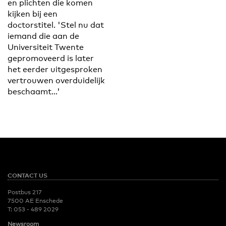
en plichten die komen
kijken bij een
doctorstitel. 'Stel nu dat
iemand die aan de
Universiteit Twente
gepromoveerd is later
het eerder uitgesproken
vertrouwen overduidelijk
beschaamt...'
CONTACT US
Postbus 217
7500 AE Enschede
T:
053 - 489 2029
Newsroom