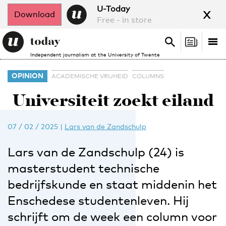
x
U-Today
Download
Free - in store
Search
Tog
Search
Independent journalism at the University of Twente
nav
OPINION
ACADEMISCHE VRIJHEID
COLUMNS
Universiteit zoekt eiland
07 / 02 / 2025
|
Lars van de Zandschulp
Lars van de Zandschulp (24) is
masterstudent technische
bedrijfskunde en staat middenin het
Enschedese studentenleven. Hij
schrijft om de week een column voor