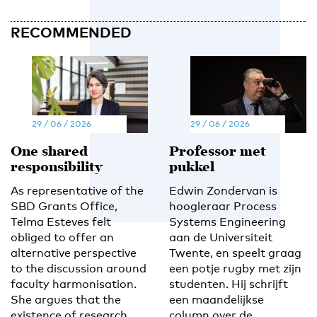
RECOMMENDED
29 / 06 / 2026
29 / 06 / 2026
One shared
Professor met
responsibility
pukkel
As representative of the
Edwin Zondervan is
SBD Grants Office,
hoogleraar Process
Telma Esteves felt
Systems Engineering
obliged to offer an
aan de Universiteit
alternative perspective
Twente, en speelt graag
to the discussion around
een potje rugby met zijn
faculty harmonisation.
studenten. Hij schrijft
She argues that the
een maandelijkse
existence of research
column over de