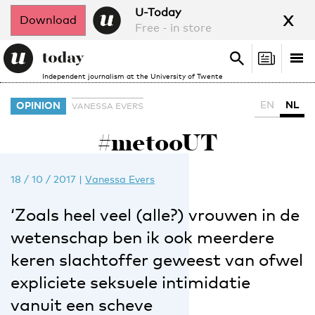
x
U-Today
Download
Free - in store
Search
Tog
Search
Independent journalism at the University of Twente
nav
EN
NL
OPINION
VANESSA EVERS
#metooUT
18 / 10 / 2017
|
Vanessa Evers
‘Zoals heel veel (alle?) vrouwen in de
wetenschap ben ik ook meerdere
keren slachtoffer geweest van ofwel
expliciete seksuele intimidatie
vanuit een scheve