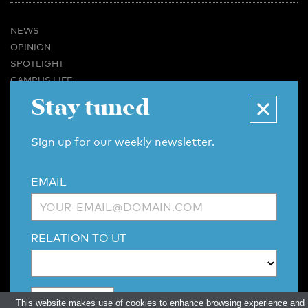
NEWS
OPINION
SPOTLIGHT
CAMPUS LIFE
VIDEO
Stay tuned
MAGAZINES
BUSINESS & CAREER
Sign up for our weekly newsletter.
ADVERTISING & SERVICES
ABOUT U-TODAY
EMAIL
CONTACT
ARCHIVE
MORE
RELATION TO UT
(PDF)
(PDF)
LINKS
DISCLAIMER / COPYRIGHT
REDACTIESTATUUT
/
EDITORIAL STATUTE
PRIVACY POLICY
LANGUAGE & AI POLICY
This website makes use of cookies to enhance browsing experience and