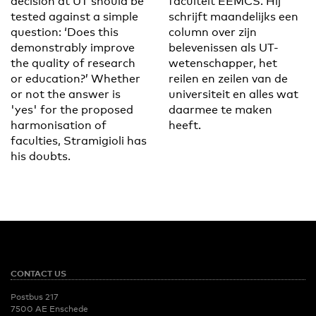
decision at UT should be
faculteit EEMCS. Hij
tested against a simple
schrijft maandelijks een
question: ‘Does this
column over zijn
demonstrably improve
belevenissen als UT-
the quality of research
wetenschapper, het
or education?’ Whether
reilen en zeilen van de
or not the answer is
universiteit en alles wat
'yes' for the proposed
daarmee te maken
harmonisation of
heeft.
faculties, Stramigioli has
his doubts.
CONTACT US
Postbus 217
7500 AE Enschede