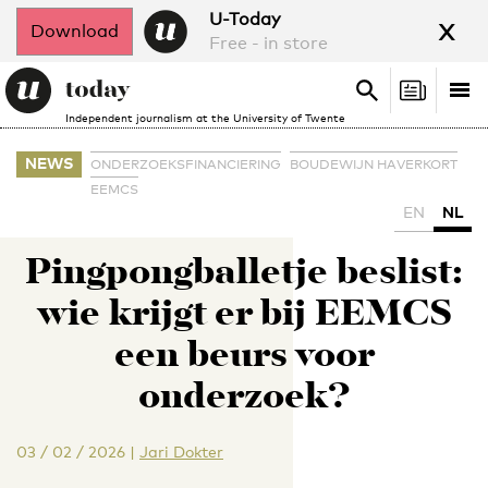
x
U-Today
Download
Free - in store
Search
Tog
Search
Independent journalism at the University of Twente
nav
NEWS
ONDERZOEKSFINANCIERING
BOUDEWIJN HAVERKORT
EEMCS
EN
NL
Pingpongballetje beslist:
wie krijgt er bij EEMCS
een beurs voor
onderzoek?
03 / 02 / 2026
|
Jari Dokter