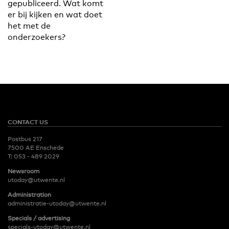
gepubliceerd. Wat komt
er bij kijken en wat doet
het met de
onderzoekers?
CONTACT US
Postbus 217
7500 AE Enschede
T:
053 - 489 2029
Newsroom
utoday@utwente.nl
Administration
administratie-utoday@utwente.nl
Specials / advertising
specials-utoday@utwente.nl