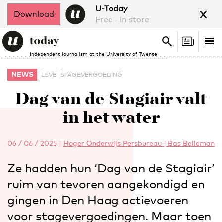
x
U-Today
Download
Free - in store
Search
Tog
Search
Independent journalism at the University of Twente
nav
NEWS
LSVB
STAGEVERGOEDING
Dag van de Stagiair valt
in het water
06 / 06 / 2025
|
Hoger Onderwijs Persbureau | Bas Belleman
Ze hadden hun ‘Dag van de Stagiair’
ruim van tevoren aangekondigd en
gingen in Den Haag actievoeren
voor stagevergoedingen. Maar toen