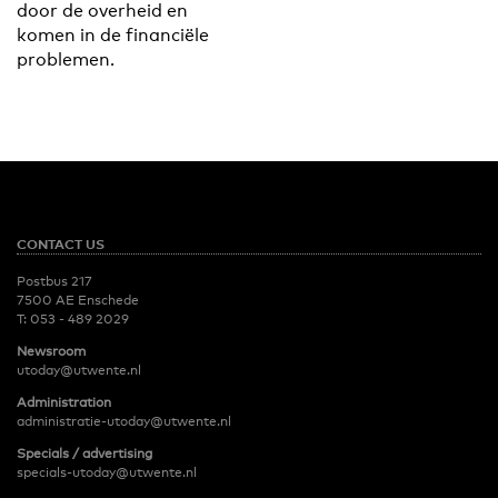
door de overheid en
komen in de financiële
problemen.
CONTACT US
Postbus 217
7500 AE Enschede
T:
053 - 489 2029
Newsroom
utoday@utwente.nl
Administration
administratie-utoday@utwente.nl
Specials / advertising
specials-utoday@utwente.nl