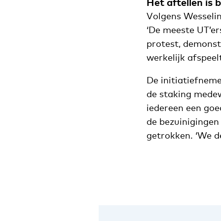
Het aftellen is
Volgens Wesselin
‘De meeste UT’ers
protest, demonst
werkelijk afspeel
De initiatiefnem
de staking medew
iedereen een goe
de bezuinigingen 
getrokken. ‘We de