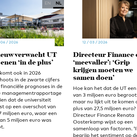
EN
NL
 06 / 2026
12 / 03 / 2026
euw verwacht UT
Directeur Finance 
enen ‘in de plus’
‘meevaller’: ‘Grip
krijgen moeten we
komt ook in 2026
samen doen’
hoots in de zwarte cijfers
 financiële prognoses in de
Hoe kan het dat de UT een
te managementrapportage
van 3 miljoen euro begroot
ien dat de universiteit
maar nu lijkt uit te komen
st op een overschot van
plus van 27,5 miljoen euro?
17 miljoen euro, waar een
Directeur Finance Renata
van 5 miljoen euro was
Oosterkamp wijst op een
t.
samenloop van factoren. ‘I
begrijp het sentiment op d