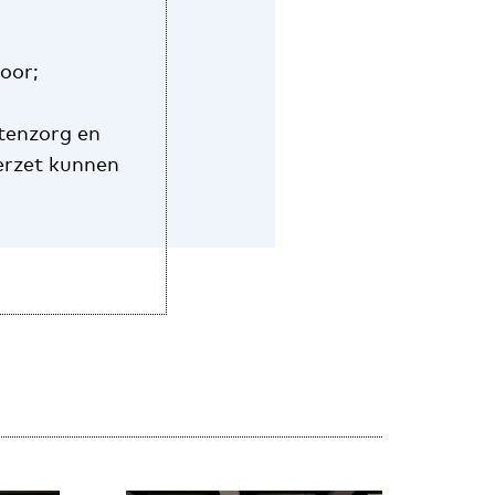
oor;
ntenzorg en
verzet kunnen