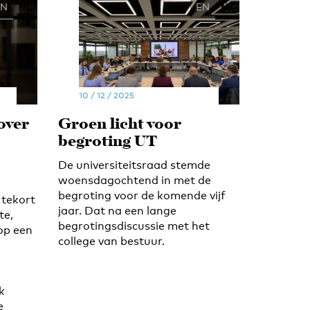
EN
NL
EN
NL
10 / 12 / 2025
over
Groen licht voor
begroting UT
De universiteitsraad stemde
woensdagochtend in met de
begroting voor de komende vijf
 tekort
jaar. Dat na een lange
te,
begrotingsdiscussie met het
 op een
college van bestuur.
k
e