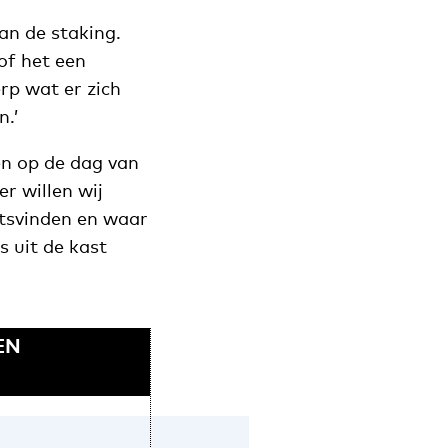
an de staking.
of het een
rp wat er zich
n.’
en op de dag van
r willen wij
atsvinden en waar
s uit de kast
EN