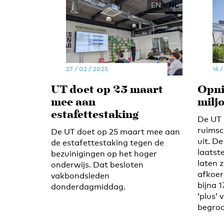
EN
NL
27 / 02 / 2025
16 /
UT doet op 25 maart
Opni
mee aan
miljo
estafettestaking
De UT 
ruimsc
De UT doet op 25 maart mee aan
uit. De
de estafettestaking tegen de
laats
bezuinigingen op het hoger
laten z
onderwijs. Dat besloten
afkoer
vakbondsleden
bijna 
donderdagmiddag.
‘plus’ 
begroo