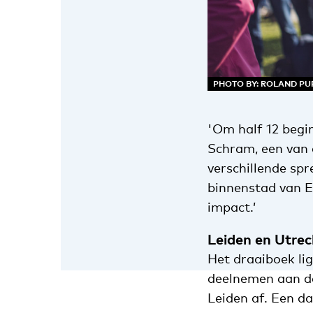
PHOTO BY: ROLAND PU
'Om half 12 begi
Schram, een van 
verschillende sp
binnenstad van E
impact.’
Leiden en Utrec
Het draaiboek lig
deelnemen aan de
Leiden af. Een d