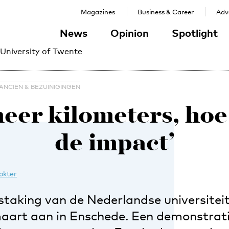
Magazines
Business & Career
Adve
News
Opinion
Spotlight
 University of Twente
ANCIËN & BEZUINIGINGEN
eer kilometers, hoe
de impact’
okter
staking van de Nederlandse universitei
aart aan in Enschede. Een demonstrati