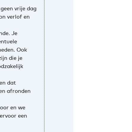
 geen vrije dag
on verlof en
nde. Je
entuele
heden. Ook
jn die je
dzakelijk
en dat
nen afronden
oor en we
ervoor een