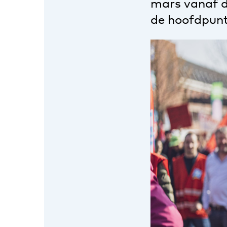
mars vanaf d
de hoofdpun