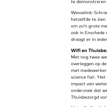
te demonstreren 
Wesselink-Schram
hetzelfde te zien
om zo’n grote me
ook in Enschede v
draagt er in ieder
Wifi en Thuisbe
Met nog twee weke
overleggen op de
met medewerkers 
science fair. ‘He
impact van wete
onderzoek dat we
Thuisbezorgd von