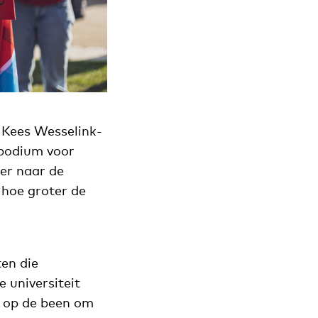
 Kees Wesselink-
 podium voor
ter naar de
 hoe groter de
ten die
 universiteit
n op de been om