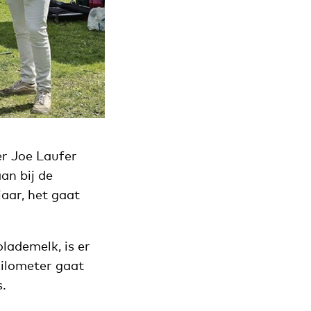
er Joe Laufer
aan bij de
aar, het gaat
lademelk, is er
kilometer gaat
.