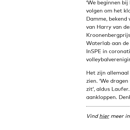
‘We beginnen bij 
volgen om het kl
Damme, bekend va
van Harry van d
Kroonenbergprijs
Waterlab aan de 
InSPE in coronati
volleybalverenig
Het zijn allemaa
zien. ‘We dragen 
zit’, aldus Laufe
aankloppen. Denk
Vind
hier
meer in