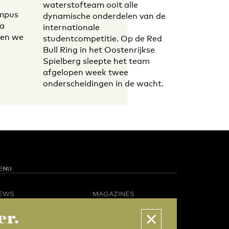
waterstofteam ooit alle
ampus
dynamische onderdelen van de
ra
internationale
ben we
studentcompetitie. Op de Red
Bull Ring in het Oostenrijkse
Spielberg sleepte het team
afgelopen week twee
onderscheidingen in de wacht.
ENU
EWS
MAGAZINES
PINION
BUSINESS & CAREER
er.
POTLIGHT
ADVERTISING &