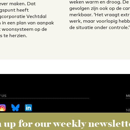
weken warm en droog. De
iever maken. Dat
gevolgen zijn ook op de c
gspunt heeft
merkbaar. ‘Het vraagt ext
corporatie Vechtdal
werk, maar voorlopig heb
in een plan van aanpak
de situatie onder controle.’
t woonsysteem op de
 te herzien.
 US
M
N
O
 up for our weekly newslett
Sign up for our weekly newsletter
NED
S