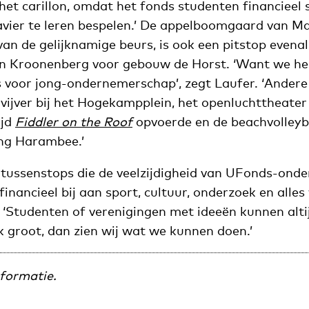
het carillon, omdat het fonds studenten financieel 
avier te leren bespelen.’ De appelboomgaard van M
n de gelijknamige beurs, is ook een pitstop evenal
en Kroonenberg voor gebouw de Horst. ‘Want we h
 voor jong-ondernemerschap’, zegt Laufer. ‘Andere 
vijver bij het Hogekampplein, het openluchttheater
jd
Fiddler on the Roof
opvoerde en de beachvolleyb
ing Harambee.’
l tussenstops die de veelzijdigheid van UFonds-onde
financieel bij aan sport, cultuur, onderzoek en alle
r. ‘Studenten of verenigingen met ideeën kunnen altij
 groot, dan zien wij wat we kunnen doen.’
formatie.