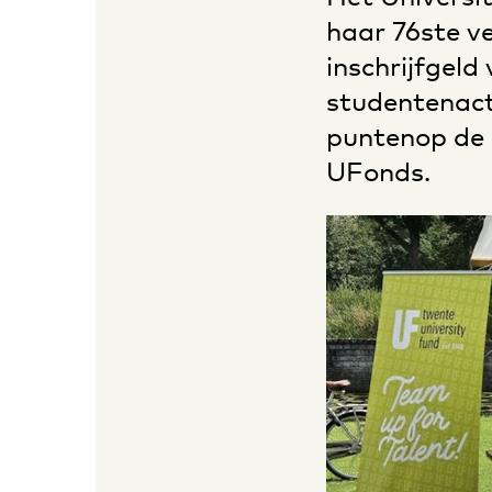
haar 76ste v
inschrijfgel
studentenact
puntenop de 
UFonds.