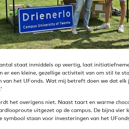
tal staat inmiddels op veertig, laat initiatiefnem
er een kleine, gezellige activiteit van om stil te st
 van het UFonds. Wat mij betreft doen we dat elk j
’
ordt het overigens niet. Naast taart en warme choco
ardlooproute uitgezet op de campus. De bijna vier 
ie symbool staan voor investeringen van het UFonds