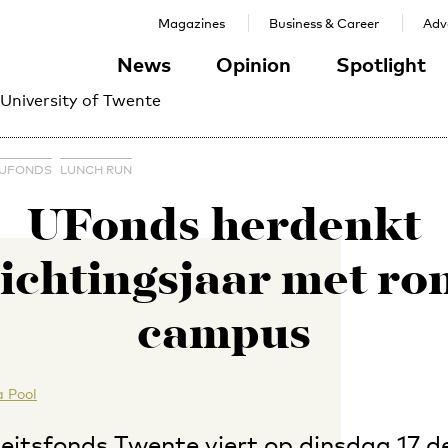
Magazines
Business & Career
Adve
News
Opinion
Spotlight
 University of Twente
UFONDS
LUNCH RUN
UFonds herdenkt
ichtingsjaar met ro
campus
 Pool
teitsfonds Twente viert op dinsdag 17 