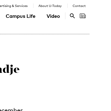
rtising & Services
About U-Today
Contact
Campus Life
Video
Search
Search
ndje
december