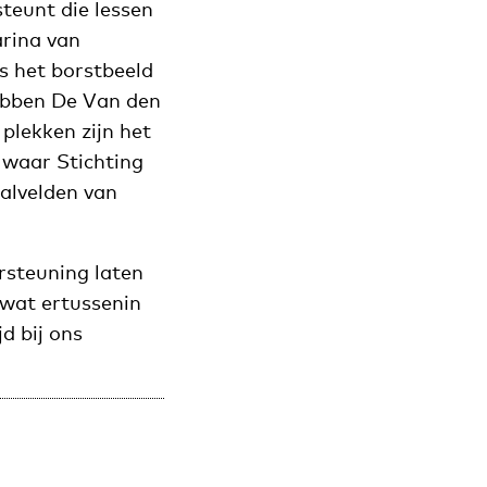
steunt die lessen
arina van
s het borstbeeld
ebben De Van den
plekken zijn het
 waar Stichting
alvelden van
rsteuning laten
s wat ertussenin
d bij ons