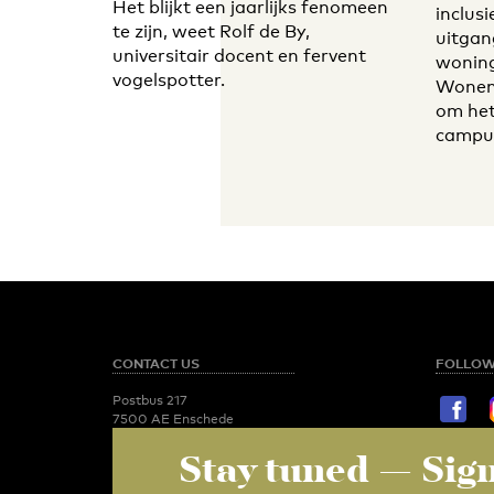
Het blijkt een jaarlijks fenomeen
inclus
te zijn, weet Rolf de By,
uitgan
universitair docent en fervent
woning
vogelspotter.
Wonen 
om he
campus
CONTACT US
FOLLOW
Postbus 217
7500 AE Enschede
T:
053 - 489 2029
Stay tuned
— Sign
STAY TU
Newsroom
utoday@utwente.nl