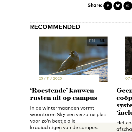
Share:
RECOMMENDED
EN
NL
25 / 11 / 2025
07 
‘Roestende’ kauwen
Geen
rusten uit op campus
coöp
syst
In de wintermaanden vormt
‘incl
woontoren Sky een verzamelplek
voor zo’n beetje alle
Het co
kraaiachtigen van de campus.
afscha