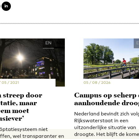
EN
NL
/ 05 / 2021
05 / 08 / 2026
 streep door
Campus op scherp
tatie, maar
aanhoudende droo
eem moet
Nederland bevindt zich vol
usiever’
Rijkswaterstaat in een
uitzonderlijke situatie van
öptatiesysteem niet
droogte. Het blijft de kom
ffen, wel transparanter en