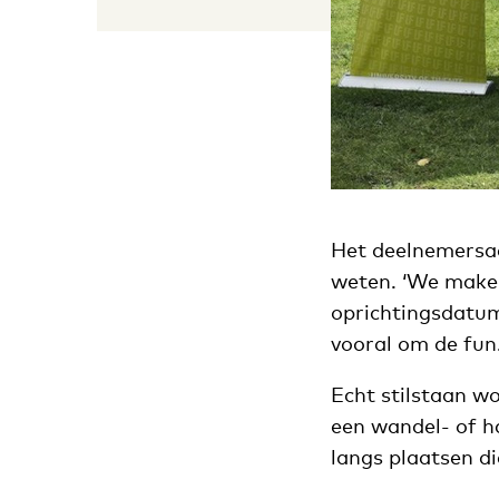
Het deelnemersaan
weten. ‘We maken 
oprichtingsdatum
vooral om de fun.
Echt stilstaan w
een wandel- of h
langs plaatsen d