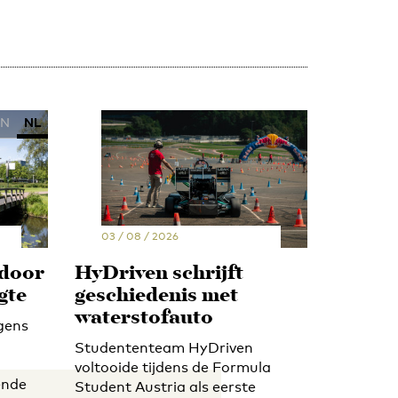
EN
NL
03 / 08 / 2026
 door
HyDriven schrijft
gte
geschiedenis met
waterstofauto
gens
Studententeam HyDriven
voltooide tijdens de Formula
ende
Student Austria als eerste