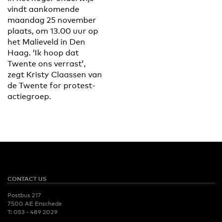
vindt aankomende
maandag 25 november
plaats, om 13.00 uur op
het Malieveld in Den
Haag. ‘Ik hoop dat
Twente ons verrast’,
zegt Kristy Claassen van
de Twente for protest-
actiegroep.
CONTACT US
Postbus 217
7500 AE Enschede
T:
053 - 489 2029