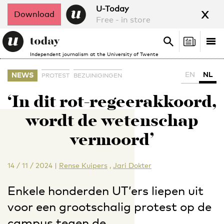
x
U-Today
Download
Free - in store
Search
Tog
Search
Independent journalism at the University of Twente
nav
EN
NL
NEWS
PROTEST
BEZUINIGINGEN
‘In dit rot-regeerakkoord,
wordt de wetenschap
vermoord’
14 / 11 / 2024
|
Rense Kuipers
,
Jari Dokter
Enkele honderden UT’ers liepen uit
voor een grootschalig protest op de
campus tegen de