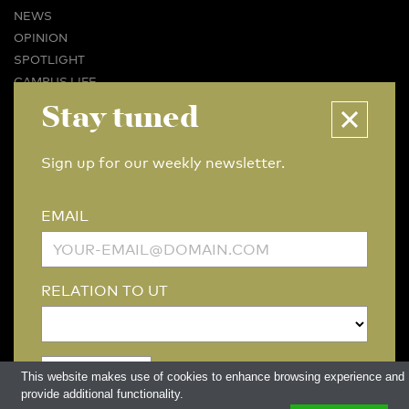
NEWS
OPINION
SPOTLIGHT
CAMPUS LIFE
Stay tuned
VIDEO
MAGAZINES
BUSINESS & CAREER
Sign up for our weekly newsletter.
ADVERTISING & SERVICES
ABOUT U-TODAY
EMAIL
CONTACT
ARCHIVE
MORE
RELATION TO UT
(PDF)
(PDF)
LINKS
DISCLAIMER / COPYRIGHT
REDACTIESTATUUT
/
EDITORIAL STATUTE
PRIVACY POLICY
LANGUAGE & AI POLICY
This website makes use of cookies to enhance browsing experience and
provide additional functionality.