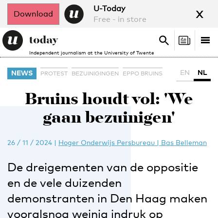
x
U-Today
Download
Free - in store
Search
Tog
Search
Independent journalism at the University of Twente
nav
EN
NL
NEWS
PROTEST
BEZUINIGINGEN
EPPO BRUINS
Bruins houdt vol: 'We
gaan bezuinigen'
26 / 11 / 2024
|
Hoger Onderwijs Persbureau | Bas Belleman
De dreigementen van de oppositie
en de vele duizenden
demonstranten in Den Haag maken
vooralsnog weinig indruk op