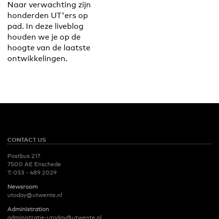
Naar verwachting zijn
honderden UT'ers op
pad. In deze liveblog
houden we je op de
hoogte van de laatste
ontwikkelingen.
CONTACT US
Postbus 217
7500 AE Enschede
T:
053 - 489 2029
Newsroom
utoday@utwente.nl
Administration
administratie-utoday@utwente.nl