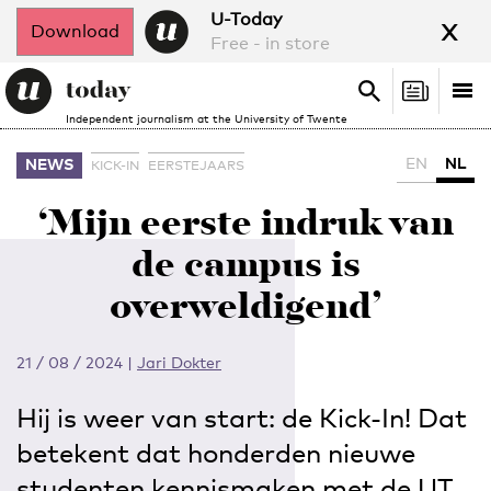
x
U-Today
Download
Free - in store
Search
Tog
Search
Independent journalism at the University of Twente
nav
EN
NL
NEWS
KICK-IN
EERSTEJAARS
‘Mijn eerste indruk van
de campus is
overweldigend’
21 / 08 / 2024
|
Jari Dokter
Hij is weer van start: de Kick-In! Dat
betekent dat honderden nieuwe
studenten kennismaken met de UT.