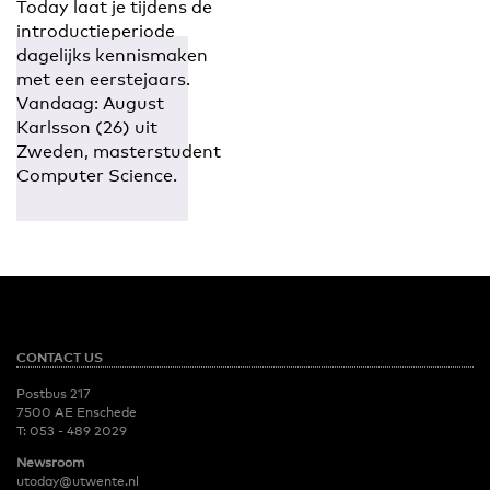
Today laat je tijdens de
introductieperiode
dagelijks kennismaken
met een eerstejaars.
Vandaag: August
Karlsson (26) uit
Zweden, masterstudent
Computer Science.
CONTACT US
Postbus 217
7500 AE Enschede
T:
053 - 489 2029
Newsroom
utoday@utwente.nl