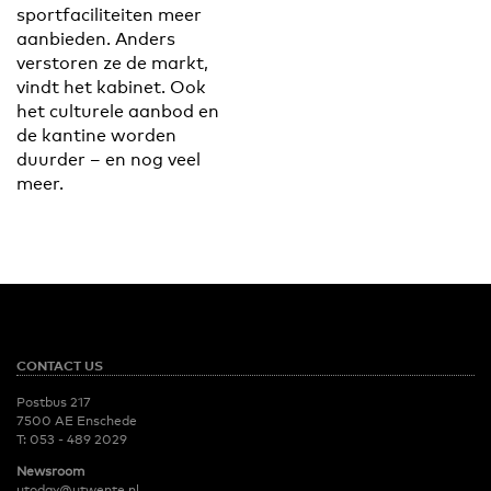
sportfaciliteiten meer
aanbieden. Anders
verstoren ze de markt,
vindt het kabinet. Ook
het culturele aanbod en
de kantine worden
duurder – en nog veel
meer.
CONTACT US
Postbus 217
7500 AE Enschede
T:
053 - 489 2029
Newsroom
utoday@utwente.nl