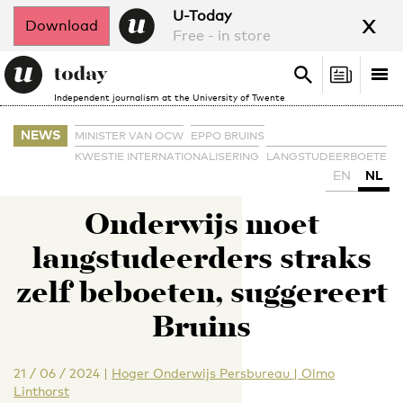
x
U-Today
Download
Free - in store
Search
Tog
Search
Independent journalism at the University of Twente
nav
NEWS
MINISTER VAN OCW
EPPO BRUINS
KWESTIE INTERNATIONALISERING
LANGSTUDEERBOETE
EN
NL
Onderwijs moet
langstudeerders straks
zelf beboeten, suggereert
Bruins
21 / 06 / 2024
|
Hoger Onderwijs Persbureau | Olmo
Linthorst