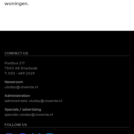
woningen.
CONTACT US
Postbus 217
7500 AE Enschede
T:
053 - 489 2029
Newsroom
utoday@utwente.nl
Administration
administratie-utoday@utwente.nl
Specials / advertising
specials-utoday@utwente.nl
FOLLOW US