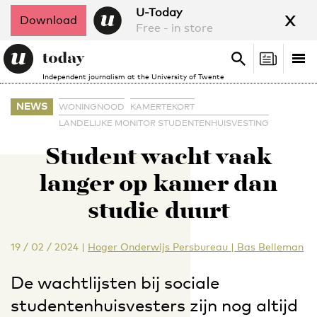
x
U-Today
Download
Free - in store
Search
Tog
Search
Independent journalism at the University of Twente
nav
NEWS
WONINGNOOD
KAMERTEKORT
LANDELIJKE MONITOR STUDENTENHUISVESTING
Student wacht vaak
langer op kamer dan
studie duurt
19 / 02 / 2024
|
Hoger Onderwijs Persbureau | Bas Belleman
De wachtlijsten bij sociale
studentenhuisvesters zijn nog altijd