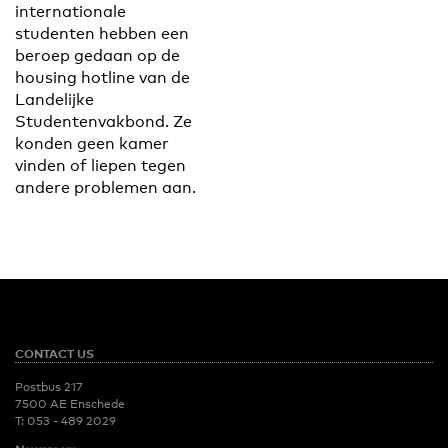
internationale
studenten hebben een
beroep gedaan op de
housing hotline van de
Landelijke
Studentenvakbond. Ze
konden geen kamer
vinden of liepen tegen
andere problemen aan.
CONTACT US
Postbus 217
7500 AE Enschede
T:
053 - 489 2029