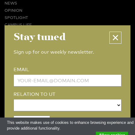
NEWS
OPINION
SPOTLIGHT
CAMPUS LIFE
VIDEO
Stay tuned
MAGAZINES
BUSINESS & CAREER
Sign up for our weekly newsletter.
ADVERTISING & SERVICES
ABOUT U-TODAY
EMAIL
CONTACT
ARCHIVE
MORE
RELATION TO UT
(PDF)
(PDF)
LINKS
DISCLAIMER / COPYRIGHT
REDACTIESTATUUT
/
EDITORIAL STATUTE
PRIVACY POLICY
LANGUAGE & AI POLICY
This website makes use of cookies to enhance browsing experience and
provide additional functionality.