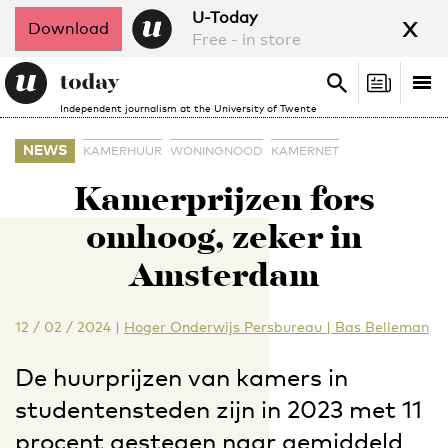
x
U-Today
Download
Free - in store
Search
Tog
Search
Independent journalism at the University of Twente
nav
NEWS
KAMERHUUR
WONINGNOOD
KAMERNET
Kamerprijzen fors
omhoog, zeker in
Amsterdam
12 / 02 / 2024
|
Hoger Onderwijs Persbureau | Bas Belleman
De huurprijzen van kamers in
studentensteden zijn in 2023 met 11
procent gestegen naar gemiddeld