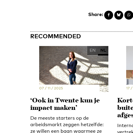
Share:
RECOMMENDED
EN
NL
07 / 11 / 2025
17 /
‘Ook in Twente kun je
Kort
impact maken’
buit
afge
De meeste starters op de
arbeidsmarkt zeggen hetzelfde:
Intern
ze willen een baan waarmee ze
vertre