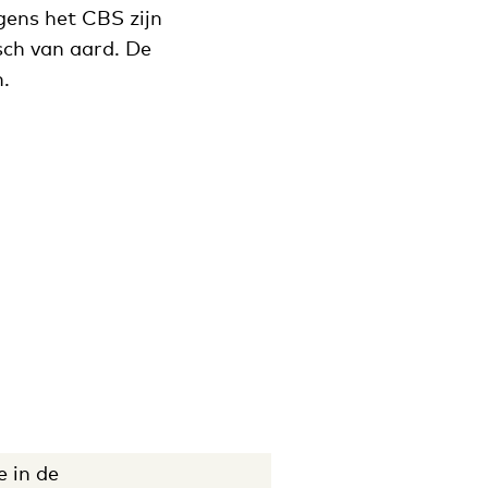
gens het CBS zijn
sch van aard. De
n.
e in de