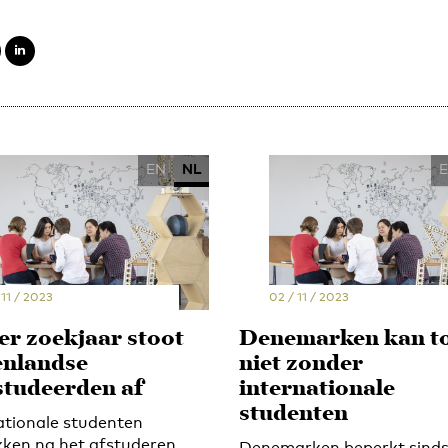
EN
NL
 11 / 2023
02 / 11 / 2023
er zoekjaar stoot
Denemarken kan t
enlandse
niet zonder
studeerden af
internationale
studenten
ationale studenten
kken na het afstuderen
Denemarken beperkt sind