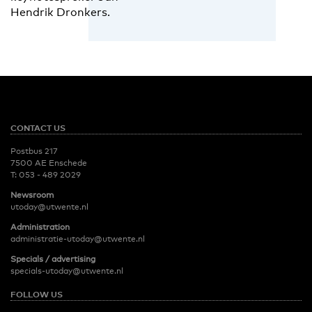
Hendrik Dronkers.
CONTACT US
Postbus 217
7500 AE Enschede
T:
053 - 489 2029
Newsroom
utoday@utwente.nl
Administration
administratie-utoday@utwente.nl
Specials / advertising
specials-utoday@utwente.nl
FOLLOW US