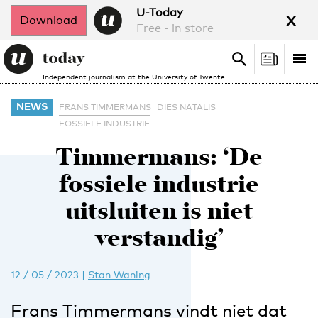
x
U-Today
Download
Free - in store
Search
Tog
Search
Independent journalism at the University of Twente
nav
NEWS
FRANS TIMMERMANS
DIES NATALIS
FOSSIELE INDUSTRIE
Timmermans: ‘De
fossiele industrie
uitsluiten is niet
verstandig’
12 / 05 / 2023
|
Stan Waning
Frans Timmermans vindt niet dat