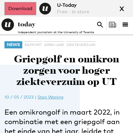
x
U-Today
Download
Free - in store
Search
Tog
Search
Independent journalism at the University of Twente
nav
NEWS
RAPPORT
ARBO UNIE
ZIEKTEVERZUIM
Griepgolf en omikron
zorgen voor hoger
ziekteverzuim op UT
10 / 05 / 2023
|
Stan Waning
Een omikrongolf in maart 2022, in
combinatie met een griepgolf aan
het einde van het jaar, leidde tot