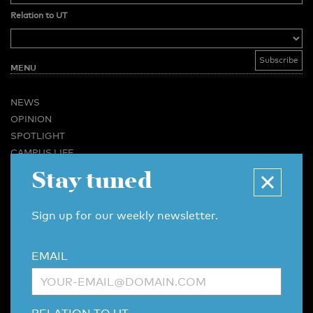
Relation to UT
MENU
NEWS
OPINION
SPOTLIGHT
CAMPUS LIFE
VIDEO
Stay tuned
MAGAZINES
BUSINESS & CAREER
Sign up for our weekly newsletter.
ADVERTISING & SERVICES
ABOUT U-TODAY
EMAIL
CONTACT
ARCHIVE
MORE