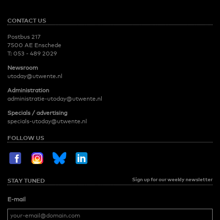
CONTACT US
Postbus 217
7500 AE Enschede
T:
053 - 489 2029
Newsroom
utoday@utwente.nl
Administration
administratie-utoday@utwente.nl
Specials / advertising
specials-utoday@utwente.nl
FOLLOW US
Sign up for our weekly newsletter
STAY TUNED
E-mail