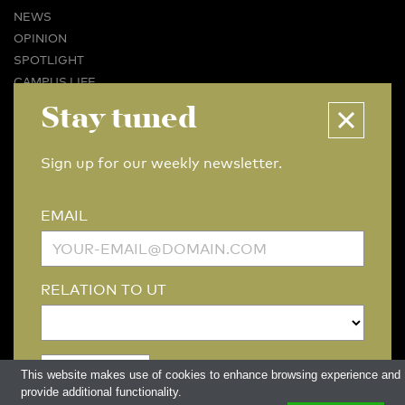
NEWS
OPINION
SPOTLIGHT
CAMPUS LIFE
VIDEO
Stay tuned
MAGAZINES
BUSINESS & CAREER
Sign up for our weekly newsletter.
ADVERTISING & SERVICES
ABOUT U-TODAY
EMAIL
CONTACT
ARCHIVE
MORE
RELATION TO UT
(PDF)
(PDF)
LINKS
DISCLAIMER / COPYRIGHT
REDACTIESTATUUT
/
EDITORIAL STATUTE
PRIVACY POLICY
LANGUAGE & AI POLICY
This website makes use of cookies to enhance browsing experience and
provide additional functionality.