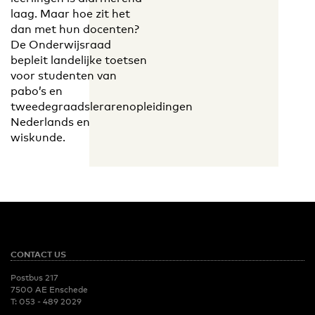
laag. Maar hoe zit het
dan met hun docenten?
De Onderwijsraad
bepleit landelijke toetsen
voor studenten van
pabo’s en
tweedegraadslerarenopleidingen
Nederlands en
wiskunde.
CONTACT US
Postbus 217
7500 AE Enschede
T:
053 - 489 2029