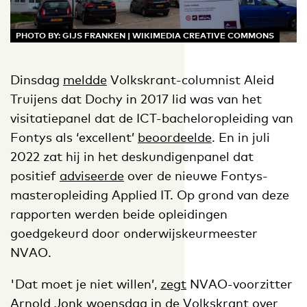
PHOTO BY: GIJS FRANKEN | WIKIMEDIA CREATIVE COMMONS
Dinsdag
meldde
Volkskrant-columnist Aleid
Truijens dat Dochy in 2017 lid was van het
visitatiepanel dat de ICT-bacheloropleiding van
Fontys als ‘excellent’
beoordeelde
. En in juli
2022 zat hij in het deskundigenpanel dat
positief
adviseerde
over de nieuwe Fontys-
masteropleiding Applied IT. Op grond van deze
rapporten werden beide opleidingen
goedgekeurd door onderwijskeurmeester
NVAO.
'Dat moet je niet willen’,
zegt
NVAO-voorzitter
Arnold Jonk woensdag in de Volkskrant over