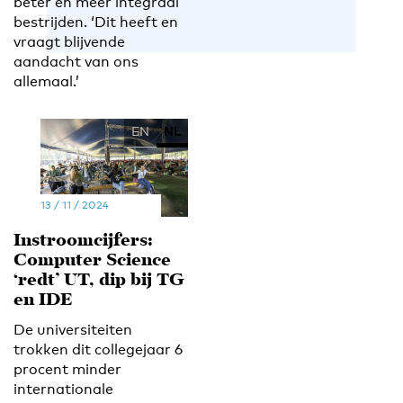
beter en meer integraal
bestrijden. ‘Dit heeft en
vraagt blijvende
aandacht van ons
allemaal.’
EN
NL
13 / 11 / 2024
Instroomcijfers:
Computer Science
‘redt’ UT, dip bij TG
en IDE
De universiteiten
trokken dit collegejaar 6
procent minder
internationale