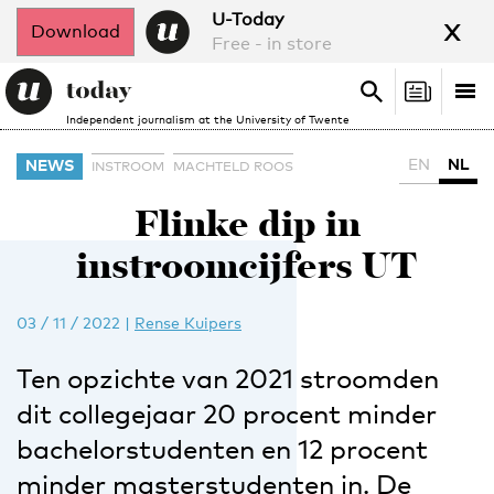
x
U-Today
Download
Free - in store
Search
Tog
Search
Independent journalism at the University of Twente
nav
EN
NL
NEWS
INSTROOM
MACHTELD ROOS
Flinke dip in
instroomcijfers UT
03 / 11 / 2022
|
Rense Kuipers
Ten opzichte van 2021 stroomden
dit collegejaar 20 procent minder
bachelorstudenten en 12 procent
minder masterstudenten in. De