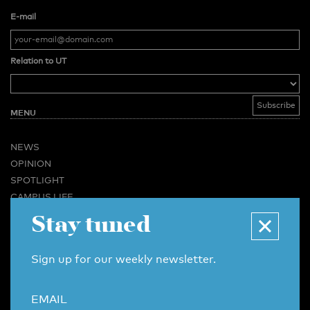
E-mail
Relation to UT
MENU
NEWS
OPINION
SPOTLIGHT
CAMPUS LIFE
VIDEO
Stay tuned
MAGAZINES
BUSINESS & CAREER
Sign up for our weekly newsletter.
ADVERTISING & SERVICES
ABOUT U-TODAY
EMAIL
CONTACT