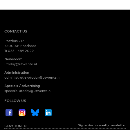
CONTACT US
Postbus 217
7500 AE Enschede
T:
053 - 489 2029
Newsroom
utoday@utwente.nl
Administration
administratie-utoday@utwente.nl
Specials / advertising
specials-utoday@utwente.nl
FOLLOW US
Sign up for our weekly newsletter
STAY TUNED