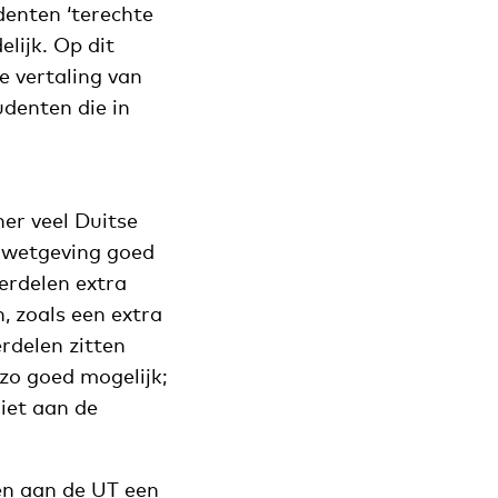
denten ‘terechte
lijk. Op dit
e vertaling van
udenten die in
er veel Duitse
e wetgeving goed
erdelen extra
, zoals een extra
rdelen zitten
zo goed mogelijk;
iet aan de
en aan de UT een