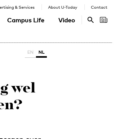
rtising & Services
About U-Today
Contact
Campus Life
Video
Search
Search
EN
NL
g wel
en?