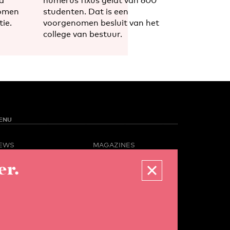
a
numerus fixus geldt van 600
romen
studenten. Dat is een
tie.
voorgenomen besluit van het
college van bestuur.
ENU
EWS
MAGAZINES
PINION
BUSINESS & CAREER
er.
POTLIGHT
ADVERTISING &
AMPUS LIFE
SERVICES
IDEO
ABOUT U-TODAY
CONTACT
ARCHIVE