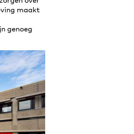
zorgen over
eving maakt
ijn genoeg