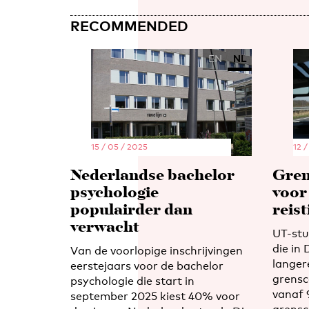
RECOMMENDED
EN
NL
15 / 05 / 2025
12 /
Nederlandse bachelor
Gren
psychologie
voor
populairder dan
reis
verwacht
UT-st
die in
Van de voorlopige inschrijvingen
langer
eerstejaars voor de bachelor
grensc
psychologie die start in
vanaf 
september 2025 kiest 40% voor