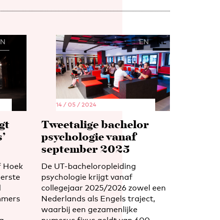
EN
NL
EN
NL
14 / 05 / 2024
gt
Tweetalige bachelor
’
psychologie vanaf
september 2025
f Hoek
De UT-bacheloropleiding
eerste
psychologie krijgt vanaf
d
collegejaar 2025/2026 zowel een
mmers
Nederlands als Engels traject,
waarbij een gezamenlijke