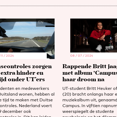
EN
NL
 11 / 2024
08 / 07 / 2024
scontroles zorgen
Rappende Britt jaa
 extra hinder en
met album ‘Campus
tijd onder UT’ers
haar droom na
udenten en medewerkers
UT-student Britt Heuker o
 Duitsland wonen, hebben al
(20) bracht onlangs haar 
e tijd te maken met Duitse
muziekalbum uit, genaam
ontroles. Nederland voert
Campus. In vijftien rapnu
9 december ook
weerspiegelt de studente