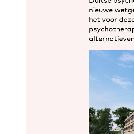
Duitse psych
nieuwe wetge
het voor dez
psychotherap
alternatieven