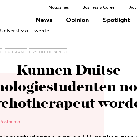
Magazines
Business & Career
Adve
News
Opinion
Spotlight
 University of Twente
E
DUITSLAND
PSYCHOTHERAPEUT
Kunnen Duitse
hologiestudenten no
ychotherapeut word
 Posthuma