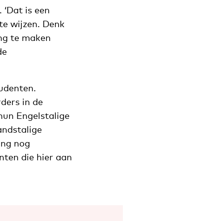
 ‘Dat is een
te wijzen. Denk
ing te maken
de
tudenten.
rders in de
hun Engelstalige
andstalige
ing nog
ten die hier aan