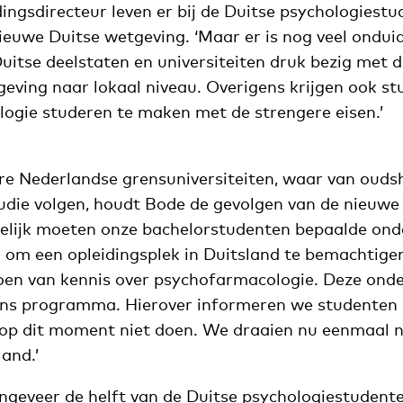
ingsdirecteur leven er bij de Duitse psychologiestu
ieuwe Duitse wetgeving. ‘Maar er is nog veel onduide
itse deelstaten en universiteiten druk bezig met d
eving naar lokaal niveau. Overigens krijgen ook st
logie studeren te maken met de strengere eisen.’
 Nederlandse grensuniversiteiten, waar van oudsh
udie volgen, houdt Bode de gevolgen van de nieuw
gelijk moeten onze bachelorstudenten bepaalde ond
n om een opleidingsplek in Duitsland te bemachtigen
oen van kennis over psychofarmacologie. Deze onde
 ons programma. Hierover informeren we studenten 
p dit moment niet doen. We draaien nu eenmaal n
and.’
ngeveer de helft van de Duitse psychologiestudent