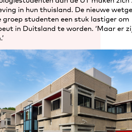
ologiestudenten aan de UT maken zich 
ving in hun thuisland. De nieuwe wetg
e groep studenten een stuk lastiger om
eut in Duitsland te worden. ‘Maar er z
.’