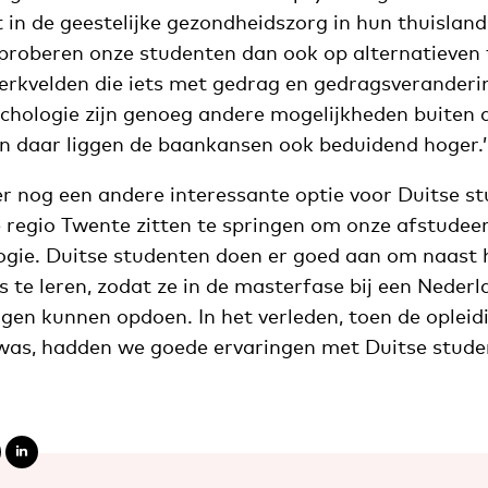
 in de geestelijke gezondheidszorg in hun thuisland.
proberen onze studenten dan ook op alternatieven 
 werkvelden die iets met gedrag en gedragsverander
ychologie zijn genoeg andere mogelijkheden buiten 
n daar liggen de baankansen ook beduidend hoger.’
er nog een andere interessante optie voor Duitse s
de regio Twente zitten te springen om onze afstudee
logie. Duitse studenten doen er goed aan om naast 
 te leren, zodat ze in de masterfase bij een Nederl
ngen kunnen opdoen. In het verleden, toen de opleid
was, hadden we goede ervaringen met Duitse studen