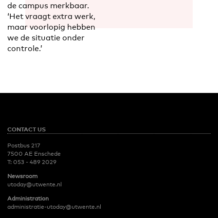
de campus merkbaar.
‘Het vraagt extra werk,
maar voorlopig hebben
we de situatie onder
controle.’
CONTACT US
Postbus 217
7500 AE Enschede
T:
053 - 489 2029
Newsroom
utoday@utwente.nl
Administration
administratie-utoday@utwente.nl