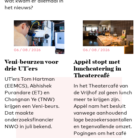
wat kwam er allemaal in
het nieuws?
06 / 08 / 2026
06 / 08 / 2026
Veni-beurzen voor
Appèl stopt met
drie UT’ers
lunchcatering in
Theatercafé
UT’ers Tom Hartman
(EEMCS), Abhishek
In het Theatercafé van
Purandare (ET) en
de Vrijhof zal geen lunch
Chongnan Ye (TNW)
meer te krijgen zijn.
krijgen een Veni-beurs.
Appèl nam het besluit
Dat maakte
vanwege aanhoudend
onderzoeksfinancier
lage bezoekersaantallen
NWO in juli bekend.
en tegenvallende omzet.
Pogingen om het café