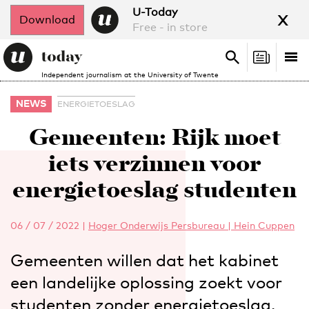
x
U-Today
Download
Free - in store
Search
Tog
Search
Independent journalism at the University of Twente
nav
NEWS
ENERGIETOESLAG
Gemeenten: Rijk moet
iets verzinnen voor
energietoeslag studenten
06 / 07 / 2022
|
Hoger Onderwijs Persbureau | Hein Cuppen
Gemeenten willen dat het kabinet
een landelijke oplossing zoekt voor
studenten zonder energietoeslag.