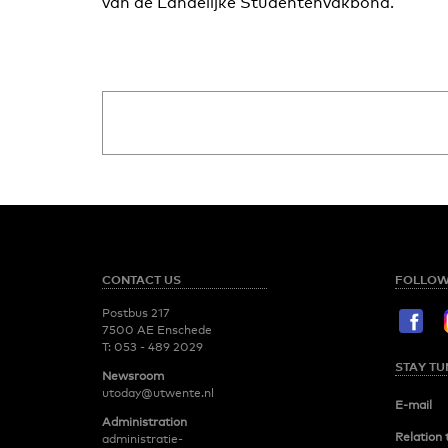
van de Landelijke Studentenvakbond.
CONTACT US
FOLLOW
Postbus 217
7500 AE Enschede
T:
053 - 489 2029
STAY TU
Newsroom
utoday@utwente.nl
E-mail
Administration
Relation 
administratie-