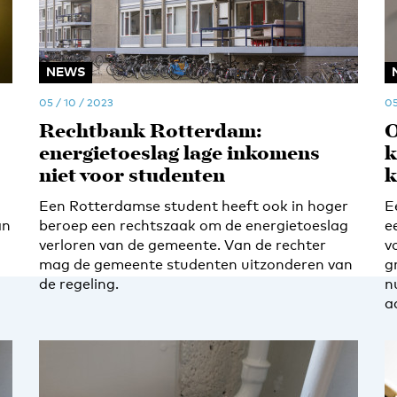
NEWS
05 / 10 / 2023
05
Rechtbank Rotterdam:
O
energietoeslag lage inkomens
k
niet voor studenten
k
Een Rotterdamse student heeft ook in hoger
E
an
beroep een rechtszaak om de energietoeslag
e
verloren van de gemeente. Van de rechter
v
mag de gemeente studenten uitzonderen van
g
de regeling.
n
a