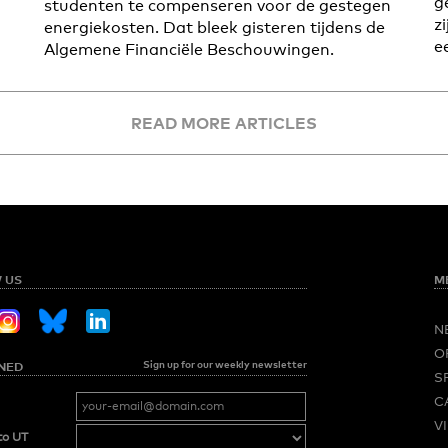
g
studenten te compenseren voor de gestegen
z
energiekosten. Dat bleek gisteren tijdens de
e
Algemene Financiële Beschouwingen.
READ MORE ARTICLES
 US
M
N
O
Sign up for our weekly newsletter
NED
S
C
V
to UT