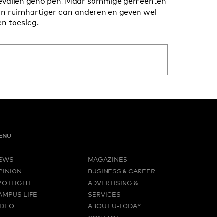
evallen geholpen. Maar sommige gemeenten
ijn ruimhartiger dan anderen en geven wel
en toeslag.
ENU
EWS
MAGAZINES
PINION
BUSINESS & CAREER
POTLIGHT
ADVERTISING &
AMPUS LIFE
SERVICES
IDEO
ABOUT U-TODAY