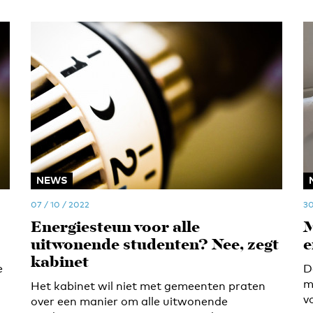
NEWS
07 / 10 / 2022
30
Energiesteun voor alle
M
uitwonende studenten? Nee, zegt
e
kabinet
e
D
m
Het kabinet wil niet met gemeenten praten
v
over een manier om alle uitwonende