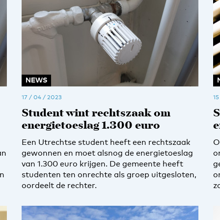
NEWS
17 / 04 / 2023
15
Student wint rechtszaak om
S
energietoeslag 1.300 euro
e
Een Utrechtse student heeft een rechtszaak
O
an
gewonnen en moet alsnog de energietoeslag
o
van 1.300 euro krijgen. De gemeente heeft
g
én
studenten ten onrechte als groep uitgesloten,
o
oordeelt de rechter.
z