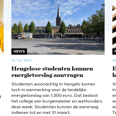
NEWS
21 / 12 / 2022
20
Hengelose studenten kunnen
E
energietoeslag aanvragen
h
Studenten woonachtig in Hengelo komen
V
toch in aanmerking voor de landelijke
i
energietoeslag van 1.300 euro. Dat besloot
e
g
het college van burgemeester en wethouders
w
deze week. Studenten kunnen de aanvraag
w
e
indienen tot en met 31 maart.
T