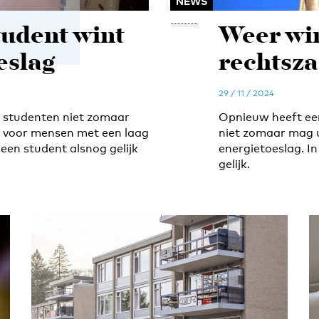
NEWS
udent wint
Weer wi
eslag
rechtsza
29 / 11 / 2024
studenten niet zomaar
Opnieuw heeft een
ag voor mensen met een laag
niet zomaar mag u
een student alsnog gelijk
energietoeslag. I
gelijk.