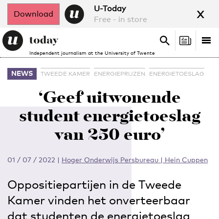
x
U-Today
Download
Free - in store
Search
Tog
Search
Independent journalism at the University of Twente
nav
NEWS
TWEEDE KAMER
ENERGIEPRIJZEN
ENERGIETOESLAG
‘Geef uitwonende
student energietoeslag
van 250 euro’
01 / 07 / 2022
|
Hoger Onderwijs Persbureau | Hein Cuppen
Oppositiepartijen in de Tweede
Kamer vinden het onverteerbaar
dat studenten de energietoeslag