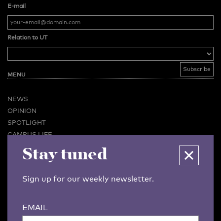
E-mail
Relation to UT
MENU
NEWS
OPINION
SPOTLIGHT
CAMPUS LIFE
VIDEO
Stay tuned
MAGAZINES
BUSINESS & CAREER
Sign up for our weekly newsletter.
ADVERTISING & SERVICES
ABOUT U-TODAY
EMAIL
CONTACT