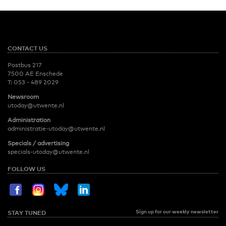
CONTACT US
Postbus 217
7500 AE Enschede
T:
053 - 489 2029
Newsroom
utoday@utwente.nl
Administration
administratie-utoday@utwente.nl
Specials / advertising
specials-utoday@utwente.nl
FOLLOW US
Sign up for our weekly newsletter
STAY TUNED