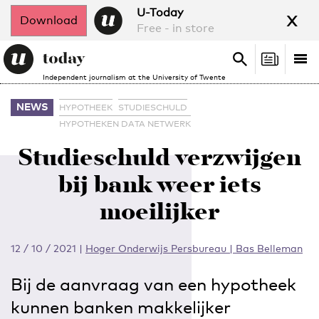
x
U-Today
Download
Free - in store
Search
Tog
Search
Independent journalism at the University of Twente
nav
NEWS
HYPOTHEEK
STUDIESCHULD
HYPOTHEKEN DATA NETWERK
Studieschuld verzwijgen
bij bank weer iets
moeilijker
12 / 10 / 2021
|
Hoger Onderwijs Persbureau | Bas Belleman
Bij de aanvraag van een hypotheek
kunnen banken makkelijker