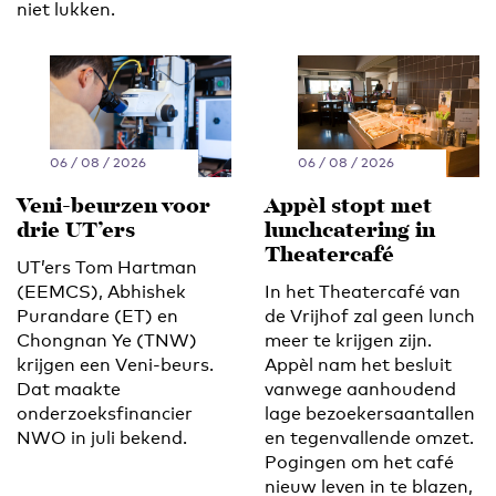
niet lukken.
06 / 08 / 2026
06 / 08 / 2026
Veni-beurzen voor
Appèl stopt met
drie UT’ers
lunchcatering in
Theatercafé
UT’ers Tom Hartman
(EEMCS), Abhishek
In het Theatercafé van
Purandare (ET) en
de Vrijhof zal geen lunch
Chongnan Ye (TNW)
meer te krijgen zijn.
krijgen een Veni-beurs.
Appèl nam het besluit
Dat maakte
vanwege aanhoudend
onderzoeksfinancier
lage bezoekersaantallen
NWO in juli bekend.
en tegenvallende omzet.
Pogingen om het café
nieuw leven in te blazen,