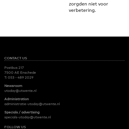
zorgden niet voor
verbetering.
CONTACT US
Postbus 217
7500 AE Enschede
T:
053 - 489 2029
Newsroom
utoday@utwente.nl
Administration
administratie-utoday@utwente.nl
Specials / advertising
specials-utoday@utwente.nl
FOLLOW US