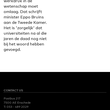
werkdruk in de
wetenschap moet
omlaag. Dat schrijft
minister Eppo Bruins
aan de Tweede Kamer.
Het is 'zorgelijk' dat
universiteiten na al die
jaren de daad nog niet
bij het woord hebben
gevoegd.
CONTACT US
Postbus 217
7500 AE Enschede
T:
053 - 489 2029