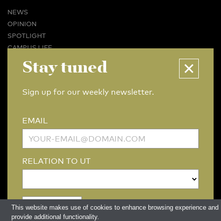
NEWS
OPINION
SPOTLIGHT
CAMPUS LIFE
VIDEO
Stay tuned
MAGAZINES
BUSINESS & CAREER
Sign up for our weekly newsletter.
ADVERTISING & SERVICES
ABOUT U-TODAY
EMAIL
CONTACT
ARCHIVE
MORE
RELATION TO UT
(PDF)
(PDF)
LINKS
DISCLAIMER / COPYRIGHT
REDACTIESTATUUT
/
EDITORIAL STATUTE
PRIVACY POLICY
LANGUAGE & AI POLICY
This website makes use of cookies to enhance browsing experience and
provide additional functionality.