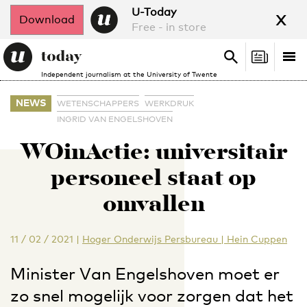
x
U-Today
Download
Free - in store
Search
Tog
Search
Independent journalism at the University of Twente
nav
NEWS
WETENSCHAPPERS
WERKDRUK
INGRID VAN ENGELSHOVEN
WOinActie: universitair
personeel staat op
omvallen
11 / 02 / 2021
|
Hoger Onderwijs Persbureau | Hein Cuppen
Minister Van Engelshoven moet er
zo snel mogelijk voor zorgen dat het