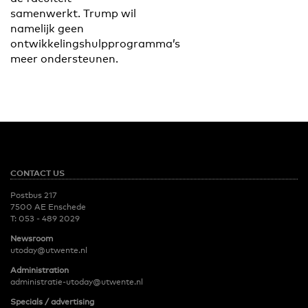
samenwerkt. Trump wil
namelijk geen
ontwikkelingshulpprogramma’s
meer ondersteunen.
CONTACT US
Postbus 217
7500 AE Enschede
T:
053 - 489 2029
Newsroom
utoday@utwente.nl
Administration
administratie-utoday@utwente.nl
Specials / advertising