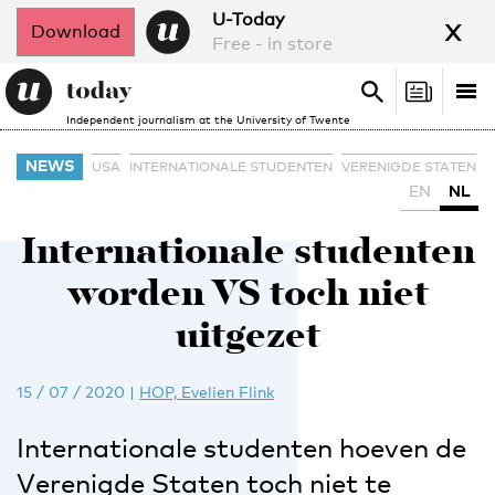
x
U-Today
Download
Free - in store
Search
Tog
Search
Independent journalism at the University of Twente
nav
NEWS
USA
INTERNATIONALE STUDENTEN
VERENIGDE STATEN
EN
NL
Internationale studenten
worden VS toch niet
uitgezet
15 / 07 / 2020
|
HOP, Evelien Flink
Internationale studenten hoeven de
Verenigde Staten toch niet te