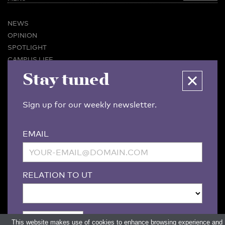
NEWS
OPINION
SPOTLIGHT
CAMPUS LIFE
VIDEO
Stay tuned
MAGAZINES
BUSINESS & CAREER
Sign up for our weekly newsletter.
ADVERTISING & SERVICES
ABOUT U-TODAY
EMAIL
CONTACT
ARCHIVE
MORE
RELATION TO UT
(PDF)
(PDF)
LINKS
DISCLAIMER / COPYRIGHT
REDACTIESTATUUT
/
EDITORIAL STATUTE
PRIVACY POLICY
LANGUAGE & AI POLICY
This website makes use of cookies to enhance browsing experience and