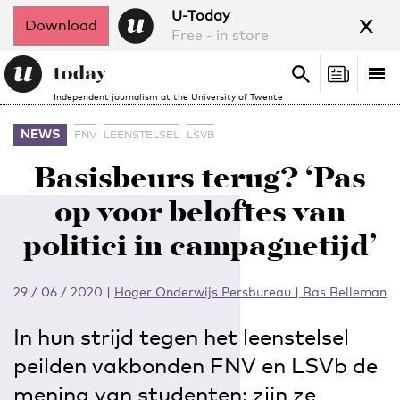
x
U-Today
Download
Free - in store
Search
Tog
Search
Independent journalism at the University of Twente
nav
NEWS
FNV
LEENSTELSEL
LSVB
Basisbeurs terug? ‘Pas
op voor beloftes van
politici in campagnetijd’
29 / 06 / 2020
|
Hoger Onderwijs Persbureau | Bas Belleman
In hun strijd tegen het leenstelsel
peilden vakbonden FNV en LSVb de
mening van studenten: zijn ze