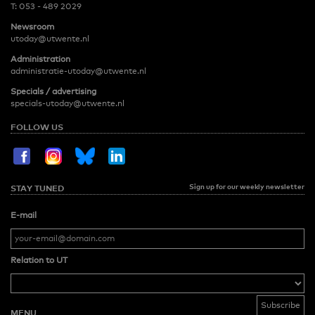
T:
053 - 489 2029
Newsroom
utoday@utwente.nl
Administration
administratie-utoday@utwente.nl
Specials / advertising
specials-utoday@utwente.nl
FOLLOW US
Sign up for our weekly newsletter
STAY TUNED
E-mail
Relation to UT
MENU