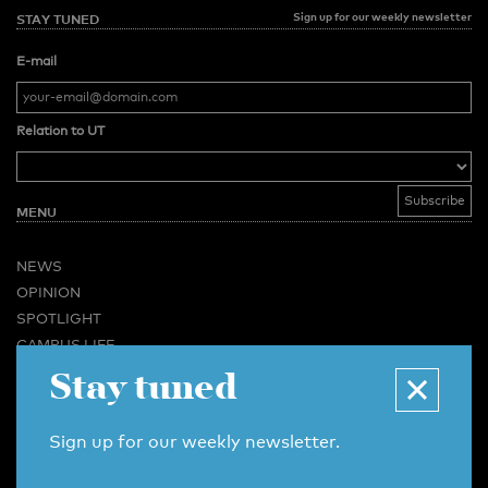
Sign up for our weekly newsletter
STAY TUNED
E-mail
Relation to UT
MENU
NEWS
OPINION
SPOTLIGHT
CAMPUS LIFE
Stay tuned
VIDEO
MAGAZINES
BUSINESS & CAREER
Sign up for our weekly newsletter.
ADVERTISING & SERVICES
ABOUT U-TODAY