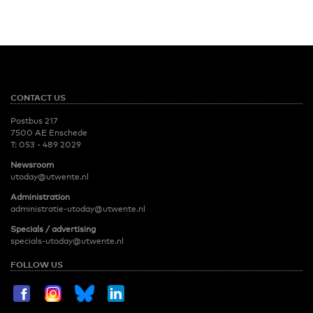
CONTACT US
Postbus 217
7500 AE Enschede
T:
053 - 489 2029
Newsroom
utoday@utwente.nl
Administration
administratie-utoday@utwente.nl
Specials / advertising
specials-utoday@utwente.nl
FOLLOW US