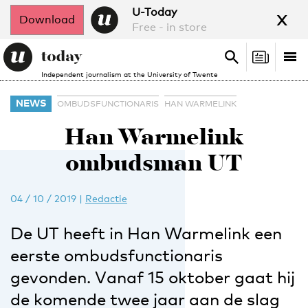
x
U-Today
Download
Free - in store
Search
Tog
Search
Independent journalism at the University of Twente
nav
NEWS
OMBUDSFUNCTIONARIS
HAN WARMELINK
Han Warmelink
ombudsman UT
04 / 10 / 2019
|
Redactie
De UT heeft in Han Warmelink een
eerste ombudsfunctionaris
gevonden. Vanaf 15 oktober gaat hij
de komende twee jaar aan de slag