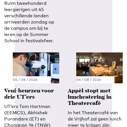
Ruim tweehonderd
leergierigen uit 45
verschillende landen
arriveerden zondag op
de campus om bij te
leren op de Summer
School in festivalsfeer.
06 / 08 / 2026
06 / 08 / 2026
Veni-beurzen voor
Appèl stopt met
drie UT’ers
lunchcatering in
Theatercafé
UT’ers Tom Hartman
(EEMCS), Abhishek
In het Theatercafé van
Purandare (ET) en
de Vrijhof zal geen lunch
Chongnan Ye (TNW)
meer te krijgen zijn.