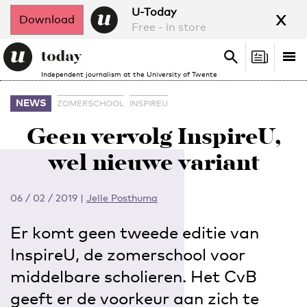
x
U-Today
Download
Free - in store
Search
Tog
Search
Independent journalism at the University of Twente
nav
NEWS
ZOMERSCHOOL
INSPIREU
Geen vervolg InspireU,
wel nieuwe variant
06 / 02 / 2019
|
Jelle Posthuma
Er komt geen tweede editie van
InspireU, de zomerschool voor
middelbare scholieren. Het CvB
geeft er de voorkeur aan zich te