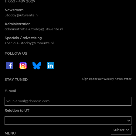
T:
053 - 489 2029
Newsroom
utoday@utwente.nl
Administration
administratie-utoday@utwente.nl
Specials / advertising
specials-utoday@utwente.nl
FOLLOW US
Sign up for our weekly newsletter
STAY TUNED
E-mail
Relation to UT
MENU