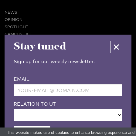
NEWS
OPINION
SPOTLIGHT
CAMPUS LIFE
Stay tuned
VIDEO
MAGAZINES
BUSINESS & CAREER
Sign up for our weekly newsletter.
ADVERTISING & SERVICES
ABOUT U-TODAY
EMAIL
CONTACT
ARCHIVE
MORE
RELATION TO UT
(PDF)
(PDF)
LINKS
DISCLAIMER / COPYRIGHT
REDACTIESTATUUT
/
EDITORIAL STATUTE
PRIVACY POLICY
LANGUAGE & AI POLICY
This website makes use of cookies to enhance browsing experience and