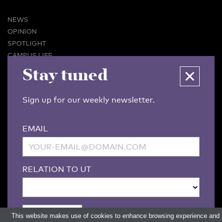
NEWS
OPINION
SPOTLIGHT
CAMPUS LIFE
Stay tuned
VIDEO
MAGAZINES
BUSINESS & CAREER
Sign up for our weekly newsletter.
ADVERTISING & SERVICES
ABOUT U-TODAY
EMAIL
CONTACT
ARCHIVE
MORE
RELATION TO UT
(PDF)
(PDF)
LINKS
DISCLAIMER / COPYRIGHT
REDACTIESTATUUT
/
EDITORIAL STATUTE
PRIVACY POLICY
LANGUAGE & AI POLICY
This website makes use of cookies to enhance browsing experience and