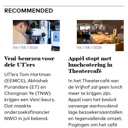
RECOMMENDED
06 / 08 / 2026
06 / 08 / 2026
Veni-beurzen voor
Appèl stopt met
drie UT’ers
lunchcatering in
Theatercafé
UT’ers Tom Hartman
(EEMCS), Abhishek
In het Theatercafé van
Purandare (ET) en
de Vrijhof zal geen lunch
Chongnan Ye (TNW)
meer te krijgen zijn.
krijgen een Veni-beurs.
Appèl nam het besluit
Dat maakte
vanwege aanhoudend
onderzoeksfinancier
lage bezoekersaantallen
NWO in juli bekend.
en tegenvallende omzet.
Pogingen om het café