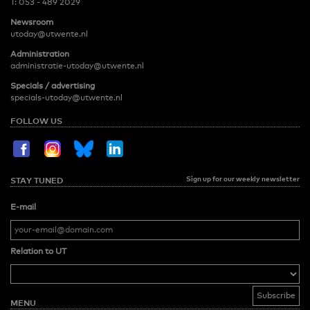
T:
053 - 489 2029
Newsroom
utoday@utwente.nl
Administration
administratie-utoday@utwente.nl
Specials / advertising
specials-utoday@utwente.nl
FOLLOW US
Sign up for our weekly newsletter
STAY TUNED
E-mail
Relation to UT
MENU