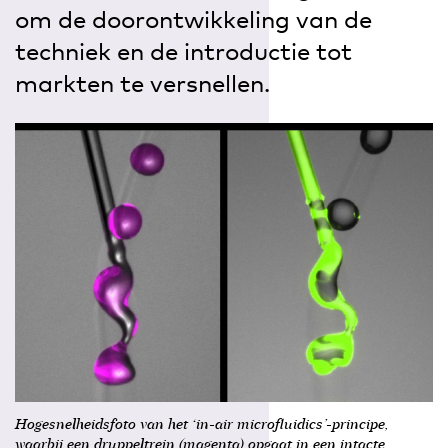
om de doorontwikkeling van de
techniek en de introductie tot
markten te versnellen.
Hogesnelheidsfoto van het ‘in-air microfluidics’-principe,
waarbij een druppeltrein (magenta) opgaat in een intacte