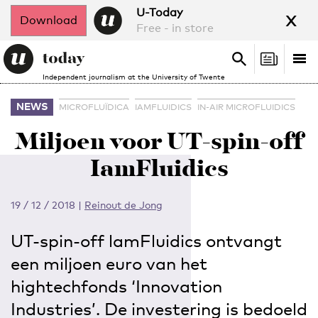
x
U-Today
Download
Free - in store
Search
Tog
Search
Independent journalism at the University of Twente
nav
NEWS
MICROFLUÏDICA
IAMFLUIDICS
IN-AIR MICROFLUIDICS
Miljoen voor UT-spin-off
IamFluidics
19 / 12 / 2018
|
Reinout de Jong
UT-spin-off lamFluidics ontvangt
een miljoen euro van het
hightechfonds ‘Innovation
Industries’. De investering is bedoeld