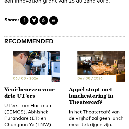
een innovation grant van 25 duizend euro.
Share:
RECOMMENDED
06 / 08 / 2026
06 / 08 / 2026
Veni-beurzen voor
Appèl stopt met
drie UT’ers
lunchcatering in
Theatercafé
UT’ers Tom Hartman
(EEMCS), Abhishek
In het Theatercafé van
Purandare (ET) en
de Vrijhof zal geen lunch
Chongnan Ye (TNW)
meer te krijgen zijn.