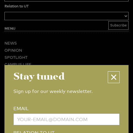
Relation to UT
MENU
NEWS
OPINION
SPOTLIGHT
CAMPUS LIFE
Stay tuned
VIDEO
MAGAZINES
BUSINESS & CAREER
Sign up for our weekly newsletter.
ADVERTISING & SERVICES
ABOUT U-TODAY
EMAIL
CONTACT
ARCHIVE
MORE
RELATION TO UT