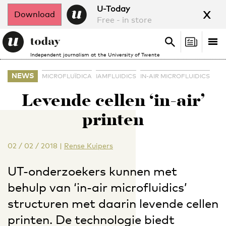
x
U-Today
Download
Free - in store
Search
Tog
Search
Independent journalism at the University of Twente
nav
NEWS
MICROFLUÏDICA
IAMFLUIDICS
IN-AIR MICROFLUIDICS
Levende cellen ‘in-air’
printen
02 / 02 / 2018
|
Rense Kuipers
UT-onderzoekers kunnen met
behulp van ‘in-air microfluidics’
structuren met daarin levende cellen
printen. De technologie biedt