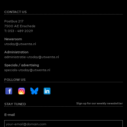
CONTACT US
Postbus 217
7500 AE Enschede
T:
053 - 489 2029
Newsroom
utoday@utwente.nl
Administration
administratie-utoday@utwente.nl
Specials / advertising
specials-utoday@utwente.nl
FOLLOW US
Sign up for our weekly newsletter
STAY TUNED
E-mail