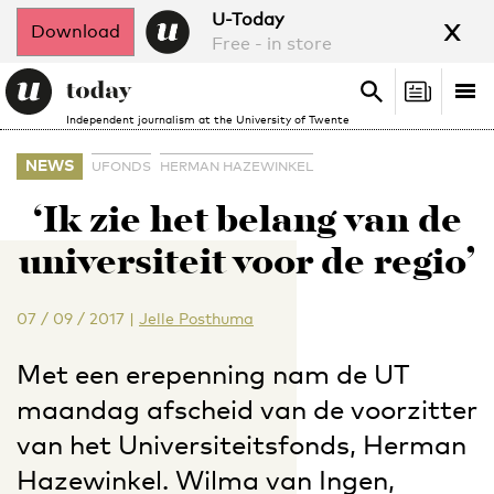
x
U-Today
Download
Free - in store
Search
Tog
Search
Independent journalism at the University of Twente
nav
NEWS
UFONDS
HERMAN HAZEWINKEL
‘Ik zie het belang van de
universiteit voor de regio’
07 / 09 / 2017
|
Jelle Posthuma
Met een erepenning nam de UT
maandag afscheid van de voorzitter
van het Universiteitsfonds, Herman
Hazewinkel. Wilma van Ingen,