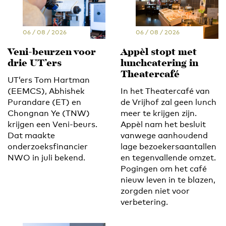
06 / 08 / 2026
06 / 08 / 2026
Veni-beurzen voor
Appèl stopt met
drie UT’ers
lunchcatering in
Theatercafé
UT’ers Tom Hartman
(EEMCS), Abhishek
In het Theatercafé van
Purandare (ET) en
de Vrijhof zal geen lunch
Chongnan Ye (TNW)
meer te krijgen zijn.
krijgen een Veni-beurs.
Appèl nam het besluit
Dat maakte
vanwege aanhoudend
onderzoeksfinancier
lage bezoekersaantallen
NWO in juli bekend.
en tegenvallende omzet.
Pogingen om het café
nieuw leven in te blazen,
zorgden niet voor
verbetering.