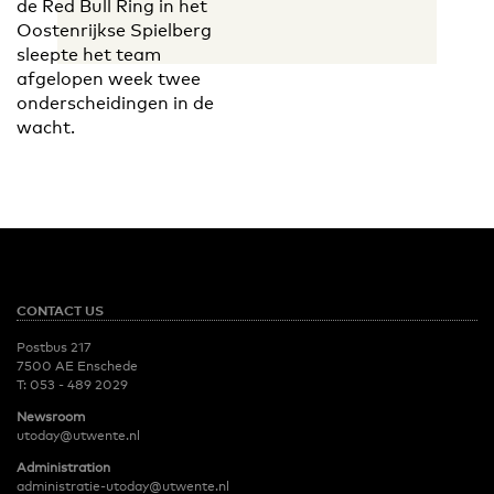
de Red Bull Ring in het
Oostenrijkse Spielberg
sleepte het team
afgelopen week twee
onderscheidingen in de
wacht.
CONTACT US
Postbus 217
7500 AE Enschede
T:
053 - 489 2029
Newsroom
utoday@utwente.nl
Administration
administratie-utoday@utwente.nl