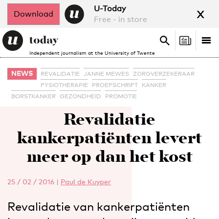
x
U-Today
Download
Free - in store
Search
Tog
Search
Independent journalism at the University of Twente
nav
NEWS
REVALIDATIE
JANNE MEWES
ZORGVERZEKERAAR
FYSIOTHERAPIE
PROEFSCHRIFT
KANKER
BORSTKANKER
GEZONDHEID
PROMOTIE
Revalidatie
kankerpatiënten levert
meer op dan het kost
25 / 02 / 2016
|
Paul de Kuyper
Revalidatie van kankerpatiënten