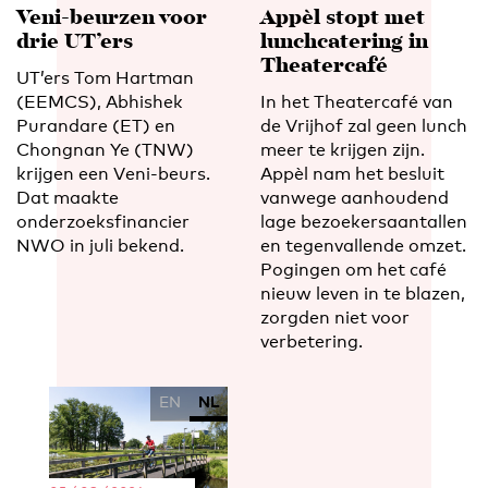
Veni-beurzen voor
Appèl stopt met
drie UT’ers
lunchcatering in
Theatercafé
UT’ers Tom Hartman
(EEMCS), Abhishek
In het Theatercafé van
Purandare (ET) en
de Vrijhof zal geen lunch
Chongnan Ye (TNW)
meer te krijgen zijn.
krijgen een Veni-beurs.
Appèl nam het besluit
Dat maakte
vanwege aanhoudend
onderzoeksfinancier
lage bezoekersaantallen
NWO in juli bekend.
en tegenvallende omzet.
Pogingen om het café
nieuw leven in te blazen,
zorgden niet voor
verbetering.
EN
NL