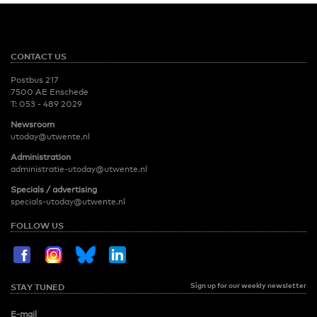
CONTACT US
Postbus 217
7500 AE Enschede
T:
053 - 489 2029
Newsroom
utoday@utwente.nl
Administration
administratie-utoday@utwente.nl
Specials / advertising
specials-utoday@utwente.nl
FOLLOW US
Sign up for our weekly newsletter
STAY TUNED
E-mail