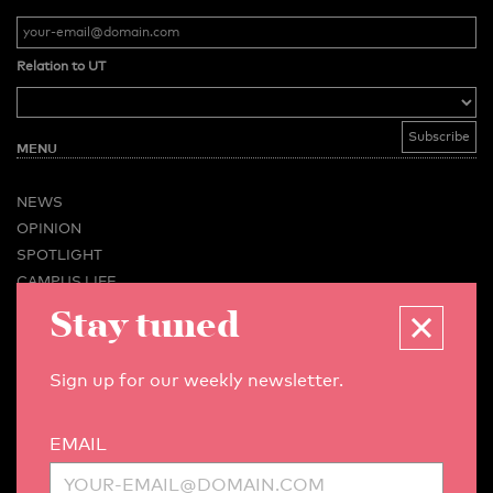
Relation to UT
MENU
NEWS
OPINION
SPOTLIGHT
CAMPUS LIFE
Stay tuned
VIDEO
MAGAZINES
BUSINESS & CAREER
Sign up for our weekly newsletter.
ADVERTISING & SERVICES
ABOUT U-TODAY
EMAIL
CONTACT
ARCHIVE