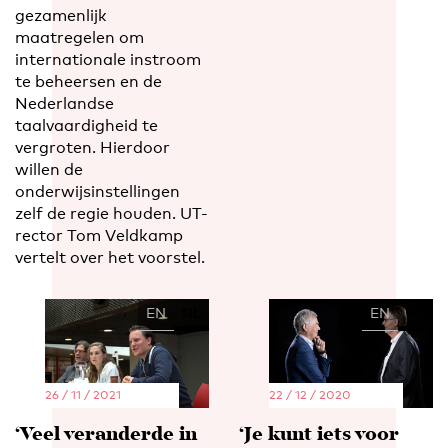
gezamenlijk
maatregelen om
internationale instroom
te beheersen en de
Nederlandse
taalvaardigheid te
vergroten. Hierdoor
willen de
onderwijsinstellingen
zelf de regie houden. UT-
rector Tom Veldkamp
vertelt over het voorstel.
EN
NL
EN
NL
26 / 11 / 2021
22 / 12 / 2020
‘Veel veranderde in
‘Je kunt iets voor