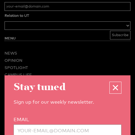
Relation to UT
MENU
NEWS
OPINION
SPOTLIGHT
CAMPUS LIFE
Stay tuned
VIDEO
MAGAZINES
BUSINESS & CAREER
Sign up for our weekly newsletter.
ADVERTISING & SERVICES
ABOUT U-TODAY
EMAIL
CONTACT
ARCHIVE