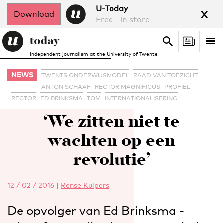
x
U-Today
Download
Free - in store
Search
Tog
Search
Independent journalism at the University of Twente
nav
NEWS
TWENTS ONDERWIJSMODEL
RAAD VAN TOEZICHT
ANTON SCHAAF
RECTOR MAGNIFICUS
PROFIEL
RECTOR
ED BRINKSMA
TOM
INTERNATIONALISERING
‘We zitten niet te
wachten op een
revolutie’
12 / 02 / 2016
|
Rense Kuipers
De opvolger van Ed Brinksma -