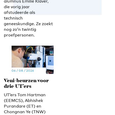
alumnus Emilie Klaver,
die vorig jaar
afstudeerde als
technisch
geneeskundige. Ze zoekt
nog zo’n twintig
proefpersonen.
06 / 08 / 2026
Veni-beurzen voor
drie UT’ers
UT’ers Tom Hartman
(EEMCS), Abhishek
Purandare (ET) en
Chongnan Ye (TNW)