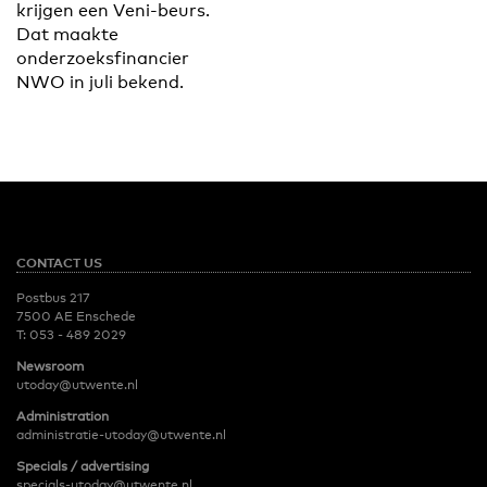
krijgen een Veni-beurs.
Dat maakte
onderzoeksfinancier
NWO in juli bekend.
CONTACT US
Postbus 217
7500 AE Enschede
T:
053 - 489 2029
Newsroom
utoday@utwente.nl
Administration
administratie-utoday@utwente.nl
Specials / advertising
specials-utoday@utwente.nl