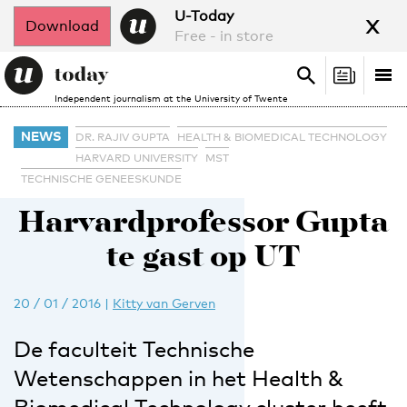
x
U-Today
Download
Free - in store
Search
Tog
Search
Independent journalism at the University of Twente
nav
NEWS
DR. RAJIV GUPTA
HEALTH & BIOMEDICAL TECHNOLOGY
HARVARD UNIVERSITY
MST
TECHNISCHE GENEESKUNDE
Harvardprofessor Gupta
te gast op UT
20 / 01 / 2016
|
Kitty van Gerven
De faculteit Technische
Wetenschappen in het Health &