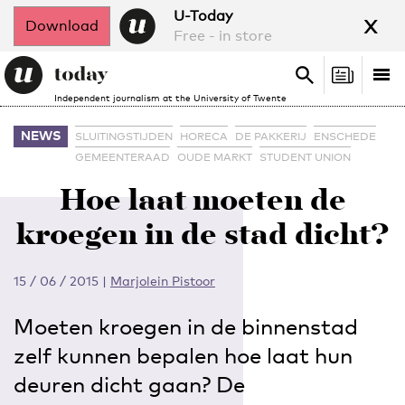
x
U-Today
Download
Free - in store
Search
Tog
Search
Independent journalism at the University of Twente
nav
NEWS
SLUITINGSTIJDEN
HORECA
DE PAKKERIJ
ENSCHEDE
GEMEENTERAAD
OUDE MARKT
STUDENT UNION
Hoe laat moeten de
kroegen in de stad dicht?
15 / 06 / 2015
|
Marjolein Pistoor
Moeten kroegen in de binnenstad
zelf kunnen bepalen hoe laat hun
deuren dicht gaan? De