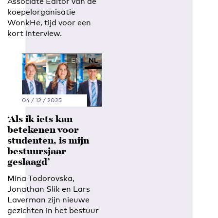
Associate Editor van de
koepelorganisatie
WonkHe, tijd voor een
kort interview.
EN
NL
04 / 12 / 2025
‘Als ik iets kan
betekenen voor
studenten, is mijn
bestuursjaar
geslaagd’
Mina Todorovska,
Jonathan Slik en Lars
Laverman zijn nieuwe
gezichten in het bestuur