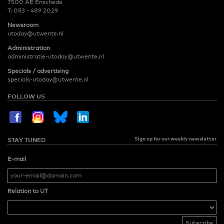
7500 AE Enschede
T:
053 - 489 2029
Newsroom
utoday@utwente.nl
Administration
administratie-utoday@utwente.nl
Specials / advertising
specials-utoday@utwente.nl
FOLLOW US
Sign up for our weekly newsletter
STAY TUNED
E-mail
Relation to UT