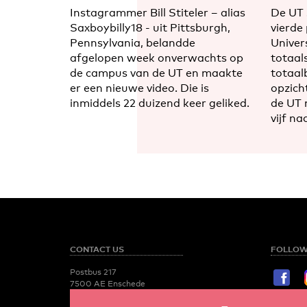
Instagrammer Bill Stiteler – alias
De UT 
Saxboybilly18 - uit Pittsburgh,
vierde
Pennsylvania, belandde
Univer
afgelopen week onverwachts op
totaal
de campus van de UT en maakte
totaal
er een nieuwe video. Die is
opzicht
inmiddels 22 duizend keer geliked.
de UT 
vijf na
CONTACT US
FOLLOW
Postbus 217
7500 AE Enschede
T:
053 - 489 2029