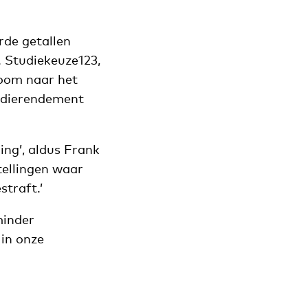
rde getallen
. Studiekeuze123,
room naar het
tudierendement
ing’, aldus Frank
tellingen waar
straft.’
minder
 in onze