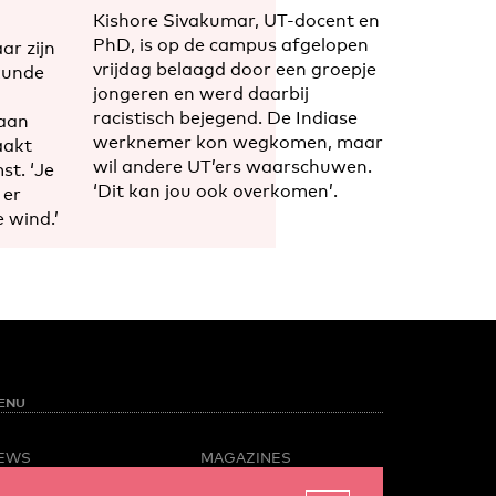
Kishore Sivakumar, UT-docent en
PhD, is op de campus afgelopen
ar zijn
vrijdag belaagd door een groepje
kunde
jongeren en werd daarbij
racistisch bejegend. De Indiase
 aan
werknemer kon wegkomen, maar
aakt
wil andere UT’ers waarschuwen.
st. ‘Je
‘Dit kan jou ook overkomen’.
 er
e wind.’
ENU
EWS
MAGAZINES
PINION
BUSINESS & CAREER