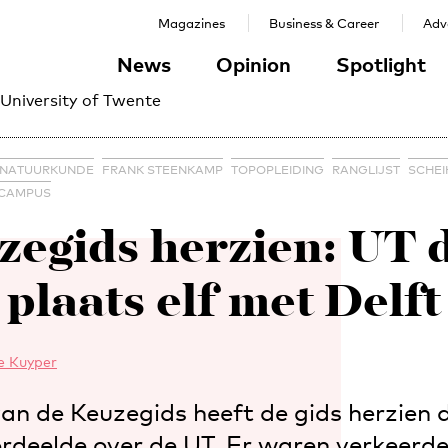
Magazines
Business & Career
Adve
News
Opinion
Spotlight
 University of Twente
 NATUURKUNDE
FRANK STEENKAMP
TOPOPLEIDING
RANGLIJST
SCHEI
CAMPUS
zegids herzien: UT d
plaats elf met Delft
e Kuyper
an de Keuzegids heeft de gids herzien d
rdeelde over de UT. Er waren verkeerde 