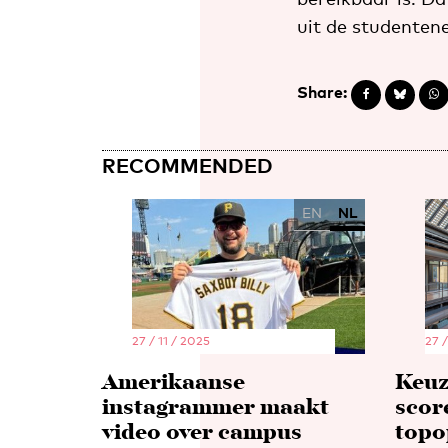
uit de studenten
Share:
RECOMMENDED
EN
NL
27 / 11 / 2025
27 /
Amerikaanse
Keuz
instagrammer maakt
scor
video over campus
topo