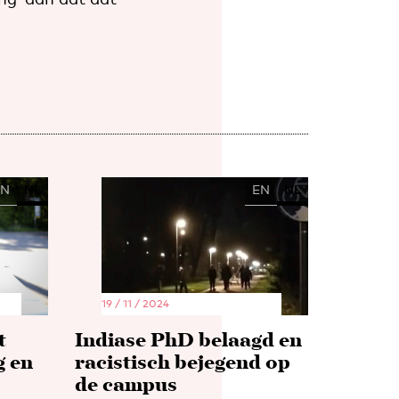
EN
NL
EN
NL
19 / 11 / 2024
t
Indiase PhD belaagd en
g en
racistisch bejegend op
de campus