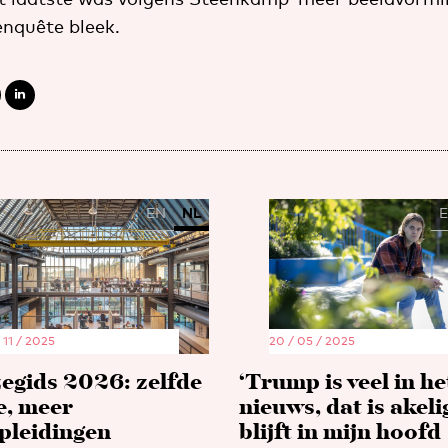
enquête bleek.
EN
NL
 11 / 2025
20 / 05 / 2025
egids 2026: zelfde
‘Trump is veel in he
e, meer
nieuws, dat is akeli
pleidingen
blijft in mijn hoofd