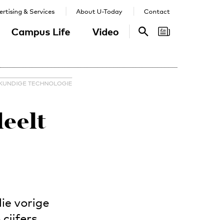
rtising & Services
About U-Today
Contact
Campus Life
Video
Search
Search
KUNDIGE TECHNOLOGIE
eelt
ie vorige
cijfers