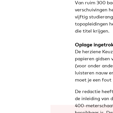
Van ruim 300 bac
verschuivingen h
vijftig studiera
topopleidingen h
die titel krijgen.
Oplage ingetro
De herziene Keuz
papieren gidsen 
(voor onder ande
luisteren nauw en
moet je een fout 
De redactie heef
de inleiding van 
400-meterschaats
bereikbaar is. D