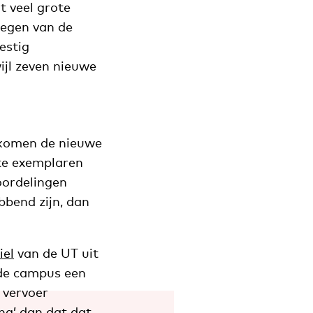
t veel grote
Negen van de
estig
ijl zeven nieuwe
 komen de nieuwe
te exemplaren
oordelingen
bbend zijn, dan
iel
van de UT uit
t de campus een
 vervoer
ng’ dan dat dat