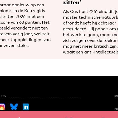
zitten’
staat opnieuw op een
 plaats in de Keuzegids
Als Cas Last (26) eind dit ja
siteiten 2026, met een
master technische natuur
score van 63 punten. Het
afrondt heeft hij acht jaar
beeld verandert niet ten
gestudeerd. Hij popelt om
e van vorig jaar, wel telt
het werk te gaan, maar m
meer topopleidingen: van
zich zorgen over de toekom
ar zeven stuks.
mag niet meer kritisch zijn,
waait een anti-intellectuel
 US
M
N
O