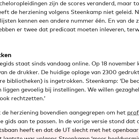
heloropleidingen zijn de scores veranderd, maar to
eeft de herziening volgens Steenkamp niet geleid. 
nglijsten kennen een andere nummer één. En van de z
ebben er twee dat predicaat moeten inleveren, terw
kken
egids staat sinds vandaag online. Op 18 november
van de drukker. De huidige oplage van 2300 gedruk
re bibliotheken) is ingetrokken. Steenkamp: ‘De be
 liggen gevoelig bij instellingen. We willen gezaghe
ook rechtzetten.’
t de herziening bovendien aangegrepen om het
prof
de gids aan te passen. In de vorige versie stond da
baan heeft en dat de UT slecht met het openbaar
at laatste was volgens Steenkamp ‘meer beeldvormi