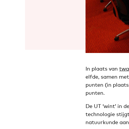
In plaats van
twa
elfde, samen met 
punten (in plaats
punten.
De UT ‘wint’ in d
technologie stijg
natuurkunde aang