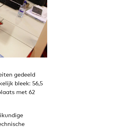
eiten gedeeld
lijk bleek: 56,5
plaats met 62
eikundige
echnische