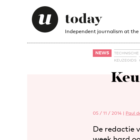
Independent journalism at the
NEWS
TECHNISCHE
KEUZEGIDS
Keu
05 / 11 / 2014
|
Paul d
De redactie v
week hard oo