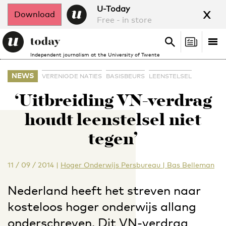
x
U-Today
Download
Free - in store
Search
Tog
Search
Independent journalism at the University of Twente
nav
NEWS
VERENIGDE NATIES
BASISBEURS
LEENSTELSEL
‘Uitbreiding VN-verdrag
houdt leenstelsel niet
tegen’
11 / 09 / 2014
|
Hoger Onderwijs Persbureau | Bas Belleman
Nederland heeft het streven naar
kosteloos hoger onderwijs allang
onderschreven. Dit VN-verdrag