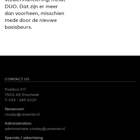
DUO. Dat zijn er meer
dan voorheen, misschien
mede door de nieuwe
basisbeurs.
CONTACT US
Postbus 217
7500 AE Enschede
T:
053 - 489 2029
Newsroom
utoday@utwente.nl
Administration
administratie-utoday@utwente.nl
Specials / advertising