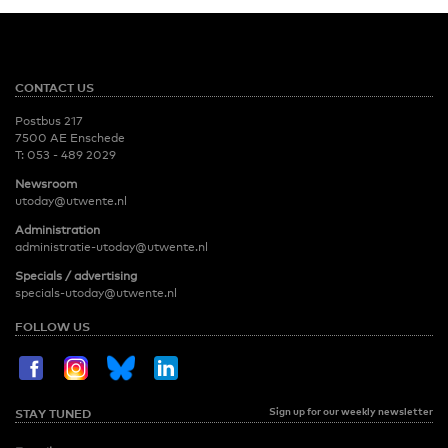
CONTACT US
Postbus 217
7500 AE Enschede
T:
053 - 489 2029
Newsroom
utoday@utwente.nl
Administration
administratie-utoday@utwente.nl
Specials / advertising
specials-utoday@utwente.nl
FOLLOW US
Sign up for our weekly newsletter
STAY TUNED