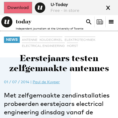
x
U-Today
Download
Free - in store
Search
Tog
Search
Independent journalism at the University of Twente
nav
NEWS
ANTENNE
KOUDECIRKEL
ELEKTROTECHNIEK
ELECTRICAL ENGINEERING
HORST
Eerstejaars testen
zelfgemaakte antennes
01 / 07 / 2014
|
Paul de Kuyper
Met zelfgemaakte zendinstallaties
probeerden eerstejaars electrical
engineering dinsdag vanaf de