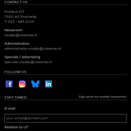
CONTACT US
Postbus 217
7500 AE Enschede
T:
053 - 489 2029
Newsroom
utoday@utwente.nl
Administration
administratie-utoday@utwente.nl
Specials / advertising
specials-utoday@utwente.nl
FOLLOW US
Sign up for our weekly newsletter
STAY TUNED
E-mail
Relation to UT