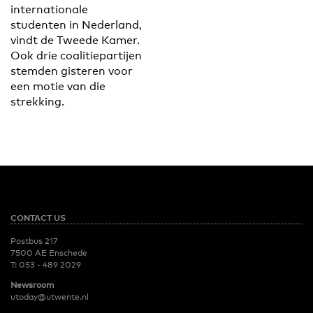
internationale
studenten in Nederland,
vindt de Tweede Kamer.
Ook drie coalitiepartijen
stemden gisteren voor
een motie van die
strekking.
CONTACT US
Postbus 217
7500 AE Enschede
T:
053 - 489 2029
Newsroom
utoday@utwente.nl