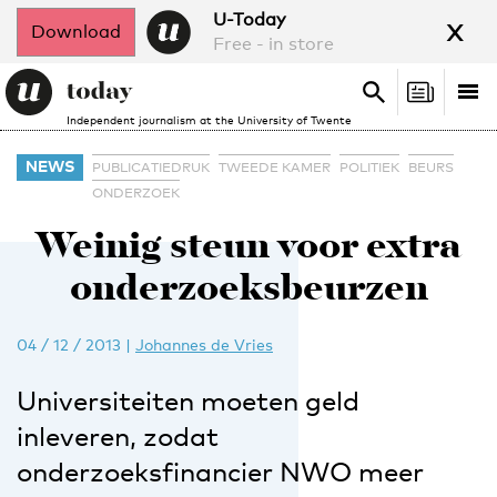
x
U-Today
Download
Free - in store
Search
Tog
Search
Independent journalism at the University of Twente
nav
NEWS
PUBLICATIEDRUK
TWEEDE KAMER
POLITIEK
BEURS
ONDERZOEK
Weinig steun voor extra
onderzoeksbeurzen
04 / 12 / 2013
|
Johannes de Vries
Universiteiten moeten geld
inleveren, zodat
onderzoeksfinancier NWO meer