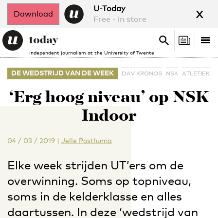
x
U-Today
Download
Free - in store
Search
Tog
Search
Independent journalism at the University of Twente
nav
DE WEDSTRIJD VAN DE WEEK
DAV KRONOS
NSK
ATLETIEK
‘Erg hoog niveau’ op NSK
Indoor
04 / 03 / 2019
|
Jelle Posthuma
Elke week strijden UT’ers om de
overwinning. Soms op topniveau,
soms in de kelderklasse en alles
daartussen. In deze ‘wedstrijd van