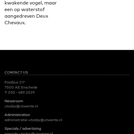
kwakende vogel, maar
een op waterstof
aangedreven Deux
Chevaux.
CONTACT US
Postbus 217
7500 AE Enschede
T:
053 - 489 2029
Newsroom
utoday@utwente.nl
Administration
administratie-utoday@utwente.nl
Specials / advertising
specials-utoday@utwente.nl