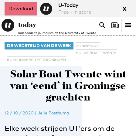
x
U-Today
Download
Free - in store
Search
Tog
Search
Independent journalism at the University of Twente
nav
DE WEDSTRIJD VAN DE WEEK
ZONNEBOOT
SOLAR BOAT TWENTE
RIJKSUNIVERSITEIT GRONINGEN
Solar Boat Twente wint
van ‘eend’ in Groningse
grachten
12 / 10 / 2020
|
Jelle Posthuma
Elke week strijden UT’ers om de