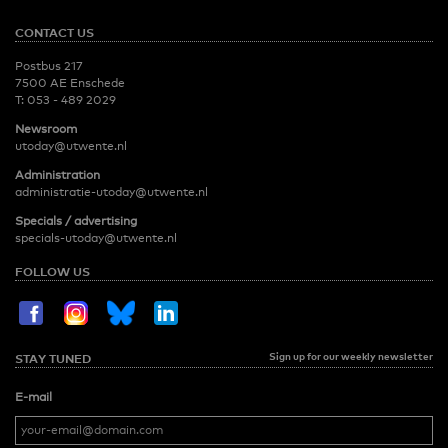
CONTACT US
Postbus 217
7500 AE Enschede
T:
053 - 489 2029
Newsroom
utoday@utwente.nl
Administration
administratie-utoday@utwente.nl
Specials / advertising
specials-utoday@utwente.nl
FOLLOW US
Sign up for our weekly newsletter
STAY TUNED
E-mail