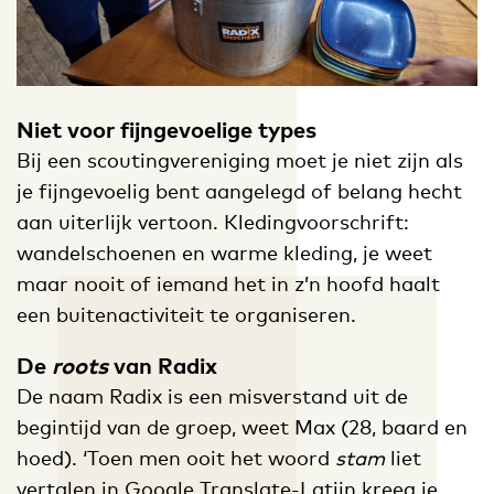
Niet voor fijngevoelige types
Bij een scoutingvereniging moet je niet zijn als
je fijngevoelig bent aangelegd of belang hecht
aan uiterlijk vertoon. Kledingvoorschrift:
wandelschoenen en warme kleding, je weet
maar nooit of iemand het in z’n hoofd haalt
een buitenactiviteit te organiseren.
De
roots
van Radix
De naam Radix is een misverstand uit de
begintijd van de groep, weet Max (28, baard en
hoed). ‘Toen men ooit het woord
stam
liet
vertalen in Google Translate-Latijn kreeg je