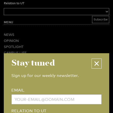
Relation to UT
MENU
NEWS
OPINION
SPOTLIGHT
CAMPUS LIFE
Stay tuned
VIDEO
MAGAZINES
BUSINESS & CAREER
Sign up for our weekly newsletter.
ADVERTISING & SERVICES
ABOUT U-TODAY
EMAIL
CONTACT
ARCHIVE
MORE
RELATION TO UT