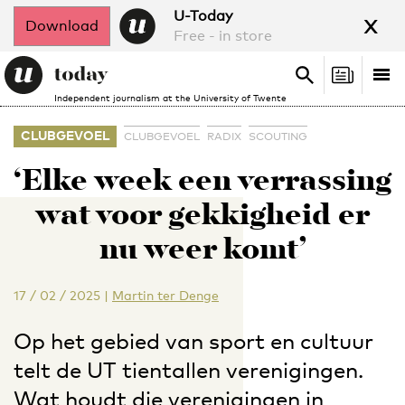
x
U-Today
Download
Free - in store
Search
Tog
Search
Independent journalism at the University of Twente
nav
CLUBGEVOEL
CLUBGEVOEL
RADIX
SCOUTING
‘Elke week een verrassing
wat voor gekkigheid er
nu weer komt’
17 / 02 / 2025
|
Martin ter Denge
Op het gebied van sport en cultuur
telt de UT tientallen verenigingen.
Wat houdt die verenigingen in