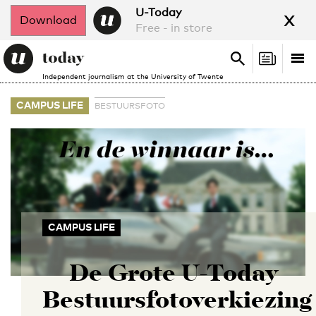
x
U-Today
Download
Free - in store
Search
Tog
Search
Independent journalism at the University of Twente
nav
CAMPUS LIFE
BESTUURSFOTO
CAMPUS LIFE
De Grote U-Today
Bestuursfotoverkiezing