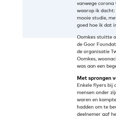
vanwege corona t
waarop ik dacht:
mooie studie, met
goed hoe ik dat i
Oomkes stuitte o
de Goor Foundati
de organisatie T
Oomkes, woonacht
was aan een bege
Met sprongen v
Enkele flyers bij
mensen onder zijn
waren en kampten
hadden om te bew
deelnemer gaf het