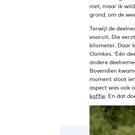
niet, maar ik wil
grond, om de wee
Terwijl de deelne
vooruit. Die eer
kilometer. Daar 
Oomkes. ‘Eén deel
andere deelnemer
Bovendien kwamen
moment sloot iem
aspect was ook o
koffie
. En dat do