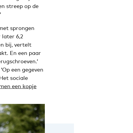
een streep op de
’
e met sprongen
later 6,2
bij, vertelt
akt. En een paar
rugschroeven.’
. ‘Op een gegeven
Het sociale
men een kopje