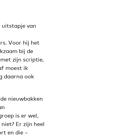
 uitstapje van
s. Voor hij het
rkzaam bij de
et zijn scriptie,
af moest ik
ng daarna ook
dt de nieuwbakken
an
roep is er wel,
iet? Er zijn heel
rt en die –