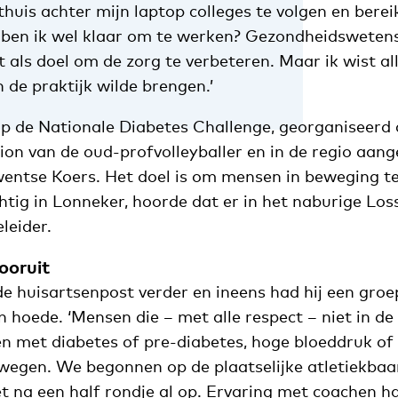
huis achter mijn laptop colleges te volgen en berei
 ben ik wel klaar om te werken? Gezondheidsweten
 als doel om de zorg te verbeteren. Maar ik wist al
n de praktijk wilde brengen.’
p de Nationale Diabetes Challenge, georganiseerd 
on van de oud-profvolleyballer en in de regio aan
wentse Koers. Het doel is om mensen in beweging te
ig in Lonneker, hoorde dat er in het naburige Los
leider.
ooruit
 de huisartsenpost verder en ineens had hij een gro
 hoede. ‘Mensen die – met alle respect – niet in de
 met diabetes of pre-diabetes, hoge bloeddruk o
egen. We begonnen op de plaatselijke atletiekbaa
 na een half rondje al op. Ervaring met coachen had