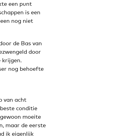
kte een punt
schappen is een
leen nog niet
door de Bas van
gezwengeld door
 krijgen.
ser nog behoefte
ep van acht
 beste conditie
f gewoon moeite
n, maar de eerste
 ik eigenlijk