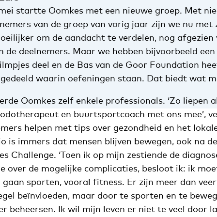
mei startte Oomkes met een nieuwe groep. Met nie
eelnemers van de groep van vorig jaar zijn we nu met
eilijker om de aandacht te verdelen, nog afgezien 
an de deelnemers. Maar we hebben bijvoorbeeld e
ilmpjes deel en de Bas van de Goor Foundation heef
edeeld waarin oefeningen staan. Dat biedt wat me
rde Oomkes zelf enkele professionals. ‘Zo liepen a
odotherapeut en buurtsportcoach met ons mee’, verte
mers helpen met tips over gezondheid en het lokal
io is immers dat mensen blijven bewegen, ook na d
s Challenge. ‘Toen ik op mijn zestiende de diagnos
e over de mogelijke complicaties, besloot ik: ik mo
el gaan sporten, vooral fitness. Er zijn meer dan vee
iegel beïnvloeden, maar door te sporten en te beweg
r beheersen. Ik wil mijn leven er niet te veel door la