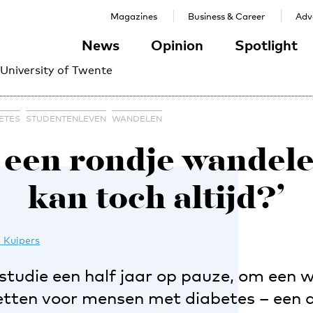
Magazines
Business & Career
Adve
News
Opinion
Spotlight
 University of Twente
ETES
STUDENTENLEVEN
WANDELEN
 een rondje wandele
kan toch altijd?’
 Kuipers
n studie een half jaar op pauze, om een
etten voor mensen met diabetes – een