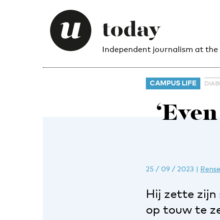
Independent journalism at the
CAMPUS LIFE
DIAB
‘Even
25 / 09 / 2023
|
Rense
Hij zette zij
op touw te z