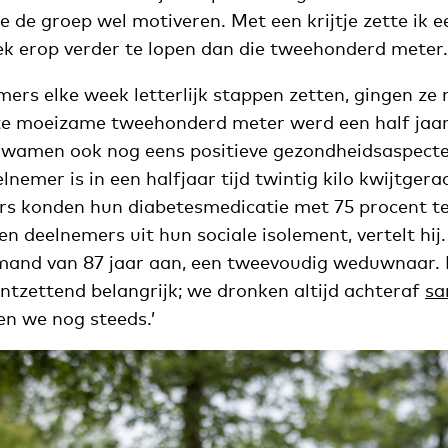
de de groep wel motiveren. Met een krijtje zette ik 
k erop verder te lopen dan die tweehonderd meter.
mers elke week letterlijk stappen zetten, gingen z
ste moeizame tweehonderd meter werd een half jaar 
kwamen ook nog eens positieve gezondheidsaspecten 
nemer is in een halfjaar tijd twintig kilo kwijtgera
s konden hun diabetesmedicatie met 75 procent te
 deelnemers uit hun sociale isolement, vertelt hij
and van 87 jaar aan, een tweevoudig weduwnaar. 
ntzettend belangrijk; we dronken altijd achteraf
sa
en we nog steeds.’