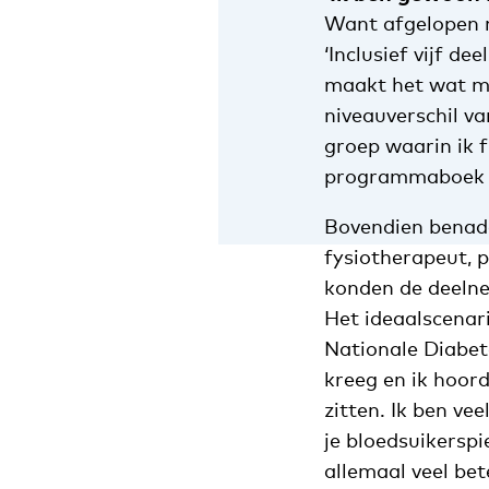
Want afgelopen 
‘Inclusief vijf d
maakt het wat mo
niveauverschil v
groep waarin ik f
programmaboek g
Bovendien benade
fysiotherapeut, p
konden de deelne
Het ideaalscenar
Nationale Diabete
kreeg en ik hoord
zitten. Ik ben ve
je bloedsuikersp
allemaal veel bete