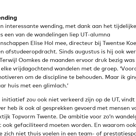
ending
n interessante wending, met dank aan het tijdelijke
ens een van de wandelingen liep UT-alumna
schappen Elise Hol mee, directeur bij Twentse Koer
een afstudeeropdracht. Sinds augustus is hij ook we
 Terwijl Oomkes de maanden ervoor druk bezig was m
w elke vrijdagochtend wandelen met de groep. ‘Voor
otiveren om de discipline te behouden. Maar ik gi
ar huis met een glimlach.’
 initiatief zou ook niet verkeerd zijn op de UT, vin
er heb ik ook al gesprekken gevoerd met mensen v
ktijk Topvorm Twente. De ambitie voor zo’n wandelg
 ook gefaciliteerd moeten worden. En waarom ook n
e zich niet thuis voelen in een team- of prestatiespo