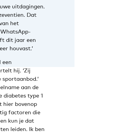
uwe uitdagingen.
 zeventien. Dat
van het
en WhatsApp-
t dit jaar een
er houvast.’
l een
lt hij. ‘Zij
e sportaanbod.’
eelname aan de
e diabetes type 1
et hier bovenop
rtig factoren die
en kun je dat
ten leiden. Ik ben