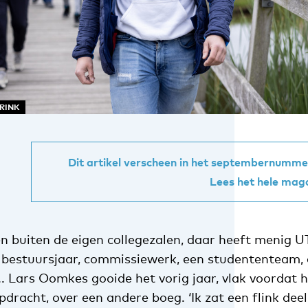
ARINK
Dit artikel verscheen in het septembernum
Lees het hele mag
en buiten de eigen collegezalen, daar heeft menig 
 bestuursjaar, commissiewerk, een studententeam,
. Lars Oomkes gooide het vorig jaar, vlak voordat h
dracht, over een andere boeg. ‘Ik zat een flink deel