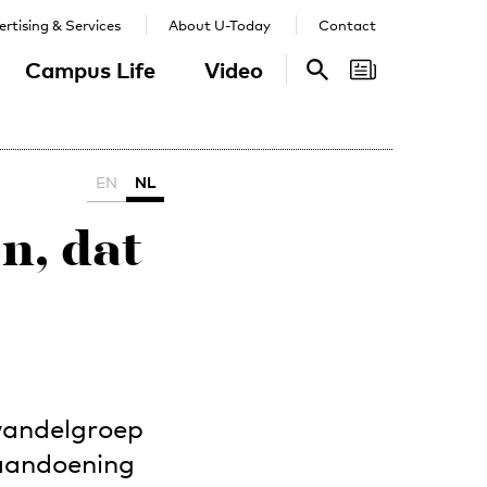
rtising & Services
About U-Today
Contact
Campus Life
Video
Search
Search
EN
NL
n, dat
 wandelgroep
 aandoening