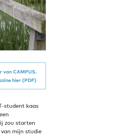
mer van CAMPUS.
azine hier (PDF)
UT-student kaas
 een
ij zou starten
 van mijn studie