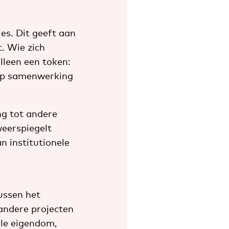
es. Dit geeft aan
t. Wie zich
lleen een token:
 op samenwerking
ng tot andere
weerspiegelt
 institutionele
tussen het
 andere projecten
ale eigendom,