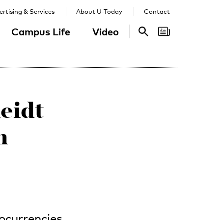
rtising & Services
About U-Today
Contact
Campus Life
Video
Search
Search
eidt
n
ocurrencies