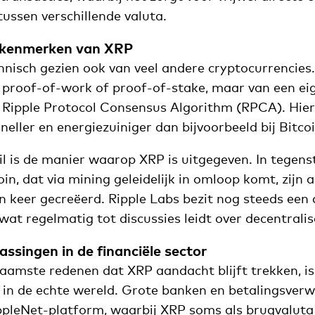
tussen verschillende valuta.
 kenmerken van XRP
chnisch gezien ook van veel andere cryptocurrencies
 proof-of-work of proof-of-stake, maar van een ei
Ripple Protocol Consensus Algorithm (RPCA). Hier
sneller en energiezuiniger dan bijvoorbeeld bij Bitc
l is de manier waarop XRP is uitgegeven. In tegenst
oin, dat via mining geleidelijk in omloop komt, zijn a
 keer gecreëerd. Ripple Labs bezit nog steeds een a
wat regelmatig tot discussies leidt over decentralis
assingen in de financiële sector
aamste redenen dat XRP aandacht blijft trekken, is
 in de echte wereld. Grote banken en betalingsverw
ppleNet-platform, waarbij XRP soms als brugvaluta