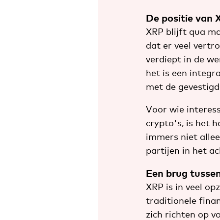
De positie van 
XRP blijft qua ma
dat er veel vertr
verdiept in de we
het is een integ
met de gevestigd
Voor wie interes
crypto's, is het
immers niet alle
partijen in het a
Een brug tussen
XRP is in veel op
traditionele fina
zich richten op v