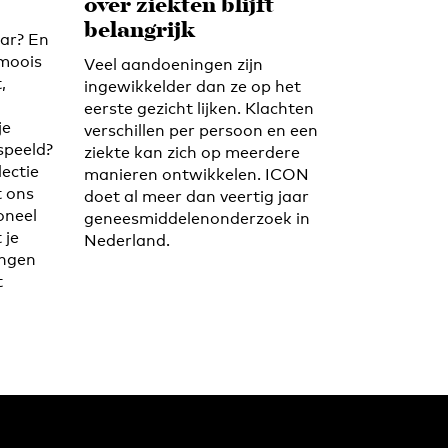
over ziekten blijft
belangrijk
aar? En
 moois
Veel aandoeningen zijn
,
ingewikkelder dan ze op het
eerste gezicht lijken. Klachten
je
verschillen per persoon en een
speeld?
ziekte kan zich op meerdere
lectie
manieren ontwikkelen. ICON
t ons
doet al meer dan veertig jaar
oneel
geneesmiddelenonderzoek in
 je
Nederland.
ingen
t