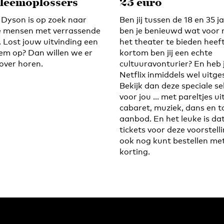
leemoplossers
25 euro
Dyson is op zoek naar
Ben jij tussen de 18 en 35 j
 mensen met verrassende
ben je benieuwd wat voor
. Lost jouw uitvinding een
het theater te bieden heeft
em op? Dan willen we er
kortom ben jij een echte
over horen.
cultuuravonturier? En heb 
Netflix inmiddels wel uitge
Bekijk dan deze speciale se
voor jou ... met pareltjes ui
cabaret, muziek, dans en t
aanbod. En het leuke is dat
tickets voor deze voorstell
ook nog kunt bestellen me
korting.