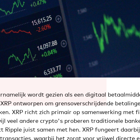
rnamelijk wordt gezien als een digitaal betaalmidd
 XRP ontworpen om grensoverschrijdende betalinge
aken. XRP richt zich primair op samenwerking met fi
wijl veel andere crypto's proberen traditionele ban
kt Ripple juist samen met hen. XRP fungeert daarbij
 transacties, waarbij het zorgt voor vrijwel directe