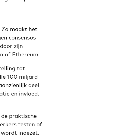
. Zo maakt het
gen consensus
door zijn
oin of Ethereum.
elling tot
lle 100 miljard
anzienlijk deel
atie en invloed.
 de praktische
erkers testen of
 wordt ingezet.