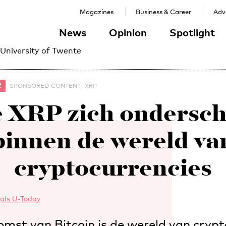
Magazines
Business & Career
Adve
News
Opinion
Spotlight
 University of Twente
R
SPONSORED CONTENT
XRP
 XRP zich ondersch
binnen de wereld va
cryptocurrencies
als U-Today
omst van Bitcoin is de wereld van crypt