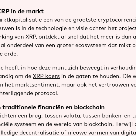
XRP in de markt
rktkapitalisatie een van de grootste cryptocurrenci
ouwen is in de technologie en visie achter het projec
rking van XRP, ontdekt al snel dat het meer is dan a
raal onderdeel van een groter ecosysteem dat mikt
e orde.
se heeft in hoe deze munt zich beweegt in verhoudi
 handig om de
XRP koers
in de gaten te houden. Die 
en het marktsentiment, maar ook het vertrouwen van
chterliggende protocol.
 traditionele financiën en blockchain
zichten een brug: tussen valuta, tussen banken, en 
nciële systeem en de wereld van blockchain. Terwijl
olledige decentralisatie of nieuwe vormen van digit