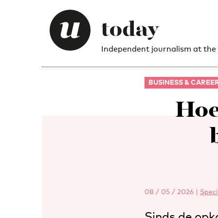
Independent journalism at the
BUSINESS & CAREE
Hoe
08 / 05 / 2026
|
Speci
Sinds de opk