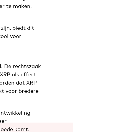
er te maken,
ijn, biedt dit
tool voor
ol. De rechtszaak
XRP als effect
eworden dat XRP
kt voor bredere
ontwikkeling
eer
 goede komt.