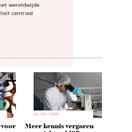
 het wereldwijde
iteit centraal
EN
NL
06 / 07 / 2026
 voor
Meer kennis vergaren