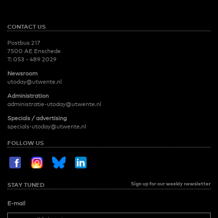
CONTACT US
Postbus 217
7500 AE Enschede
T:
053 - 489 2029
Newsroom
utoday@utwente.nl
Administration
administratie-utoday@utwente.nl
Specials / advertising
specials-utoday@utwente.nl
FOLLOW US
Sign up for our weekly newsletter
STAY TUNED
E-mail