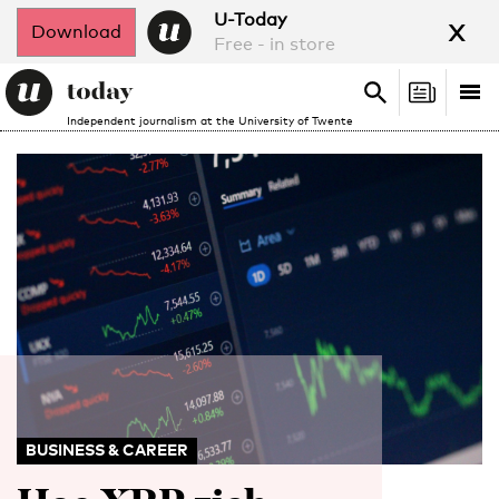
x
U-Today
Download
Free - in store
Search
Tog
Search
Independent journalism at the University of Twente
nav
BUSINESS & CAREER