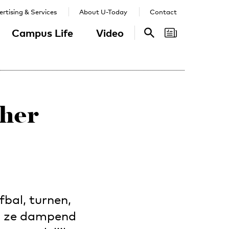
rtising & Services
About U-Today
Contact
Campus Life
Video
Search
Search
cher
bal, turnen,
ls ze dampend