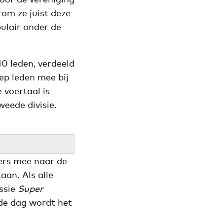
rom ze juist deze
ulair onder de
10 leden, verdeeld
ep leden mee bij
e voertaal is
eede divisie.
ers mee naar de
aan. Als alle
ssie
Super
de dag wordt het