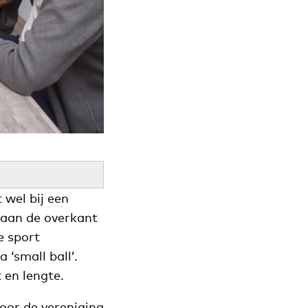
 wel bij een
 aan de overkant
e sport
‘small ball’.
 en lengte.
oor de vereniging