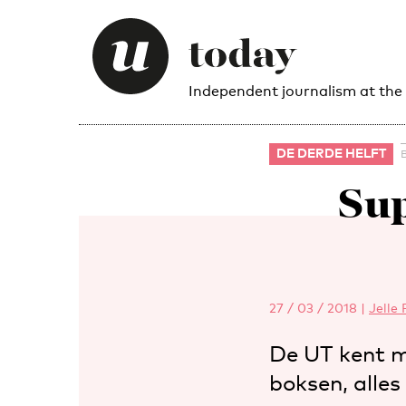
Independent journalism at the
DE DERDE HELFT
Sup
27 / 03 / 2018
|
Jelle
De UT kent m
boksen, alle