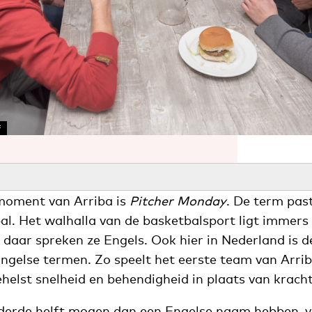
F
moment van Arriba is
Pitcher Monday
. De term past
bal. Het walhalla van de basketbalsport ligt immers
daar spreken ze Engels. Ook hier in Nederland is d
gelse termen. Zo speelt het eerste team van Arriba 
helst snelheid en behendigheid in plaats van kracht
 derde helft mogen dan een Engelse naam hebben, v