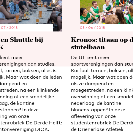
/ 07 / 2018
05 / 06 / 2018
en Shuttle bij
Kronos: titaan op 
K
sintelbaan
kent meer
De UT kent meer
erenigingen dan studies.
sportverenigingen dan stud
, turnen, boksen, alles is
Korfbal, turnen, boksen, all
jk. Maar wat doen de leden
mogelijk. Maar wat doen d
 dampend en
als ze dampend en
treden, na een klinkende
moegestreden, na een kli
nning of een smadelijke
overwinning of een smadel
aag, de kantine
nederlaag, de kantine
stappen? In deze
binnenstappen? In deze
ring van onze
aflevering van onze
tenrubriek De Derde Helft:
studentenrubriek De Derde
tonvereniging DIOK.
de Drienerlose Atletiek