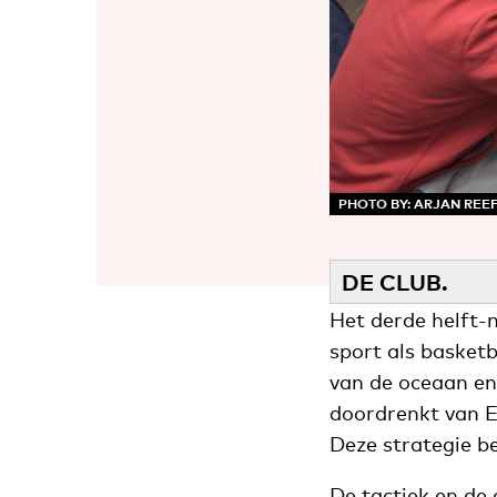
PHOTO BY: ARJAN REE
DE CLUB.
Het derde helft-
sport als basket
van de oceaan en 
doordrenkt van En
Deze strategie be
De tactiek en de