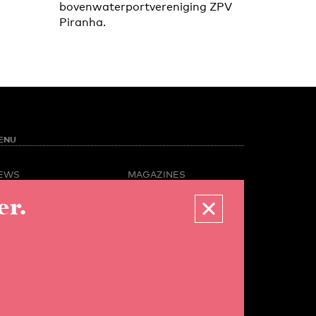
bovenwaterportvereniging ZPV
Piranha.
ENU
EWS
MAGAZINES
PINION
BUSINESS & CAREER
er.
POTLIGHT
ADVERTISING &
AMPUS LIFE
SERVICES
IDEO
ABOUT U-TODAY
CONTACT
ARCHIVE
ORE