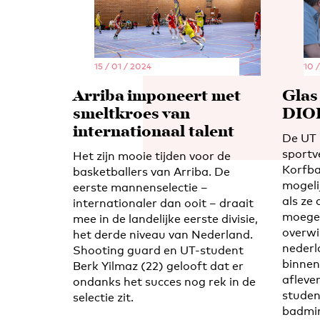
15 / 01 / 2024
10 
Arriba imponeert met
Glas 
smeltkroes van
DIO
internationaal talent
De UT 
sportv
Het zijn mooie tijden voor de
Korfbal
basketballers van Arriba. De
mogeli
eerste mannenselectie –
als ze
internationaler dan ooit – draait
moeges
mee in de landelijke eerste divisie,
overwi
het derde niveau van Nederland.
nederl
Shooting guard en UT-student
binnen
Berk Yilmaz (22) gelooft dat er
afleve
ondanks het succes nog rek in de
studen
selectie zit.
badmin