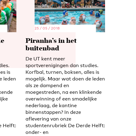
25 / 05 / 2018
de
Piranha’s in het
buitenbad
De UT kent meer
ies.
sportverenigingen dan studies.
es is
Korfbal, turnen, boksen, alles is
e leden
mogelijk. Maar wat doen de leden
als ze dampend en
nkende
moegestreden, na een klinkende
ijke
overwinning of een smadelijke
nederlaag, de kantine
binnenstappen? In deze
aflevering van onze
 Helft:
studentenrubriek De Derde Helft:
onder- en