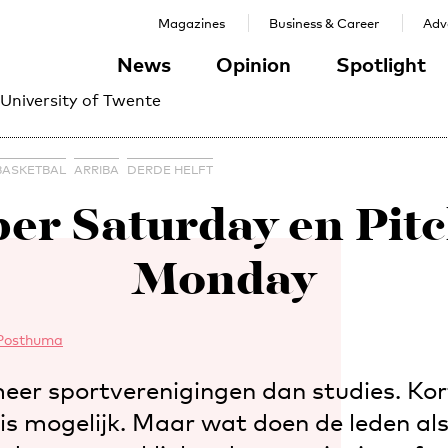
Magazines
Business & Career
Adve
News
Opinion
Spotlight
 University of Twente
BASKETBAL
ARRIBA
DERDE HELFT
er Saturday en Pit
Monday
 Posthuma
eer sportverenigingen dan studies. Korf
s is mogelijk. Maar wat doen de leden a