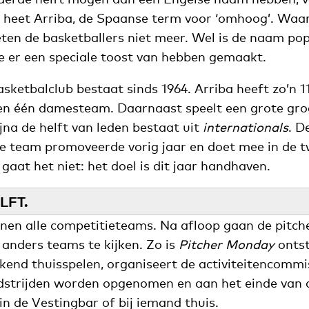
ij heet Arriba, de Spaanse term voor ‘omhoog’. Waa
en de basketballers niet meer. Wel is de naam pop
e er een speciale toost van hebben gemaakt.
sketbalclub bestaat sinds 1964. Arriba heeft zo’n 1
 en één damesteam. Daarnaast speelt een grote gro
jna de helft van leden bestaat uit
internationals
. D
te team promoveerde vorig jaar en doet mee in de tw
gaat het niet: het doel is dit jaar handhaven.
LFT.
en alle competitieteams. Na afloop gaan de pitch
 anders teams te kijken. Zo is
Pitcher Monday
ontst
kend thuisspelen, organiseert de activiteitencommi
dstrijden worden opgenomen en aan het einde van 
in de Vestingbar of bij iemand thuis.